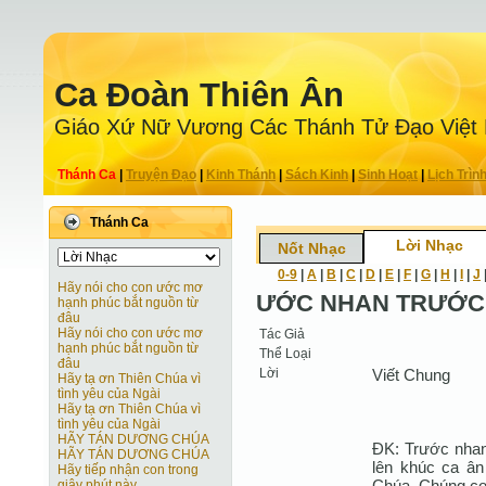
Ca Ðoàn Thiên Ân
Giáo Xứ Nữ Vương Các Thánh Tử Ðạo Việt
Thánh Ca
|
Truyện Ðạo
|
Kinh Thánh
|
Sách Kinh
|
Sinh Hoạt
|
Lịch Trìn
Thánh Ca
Lời Nhạc
Nốt Nhạc
0-9
|
A
|
B
|
C
|
D
|
E
|
F
|
G
|
H
|
I
|
J
Hãy nói cho con ước mơ
ƯỚC NHAN TRƯỚC
hạnh phúc bắt nguồn từ
đâu
Hãy nói cho con ước mơ
Tác Giả
hạnh phúc bắt nguồn từ
Thể Loại
đâu
Lời
Viết Chung
Hãy tạ ơn Thiên Chúa vì
tình yêu của Ngài
Hãy tạ ơn Thiên Chúa vì
tình yêu của Ngài
HÃY TÁN DƯƠNG CHÚA
ĐK: Trước nhan
HÃY TÁN DƯƠNG CHÚA
lên khúc ca ân
Hãy tiếp nhận con trong
Chúa. Chúng con
giây phút này