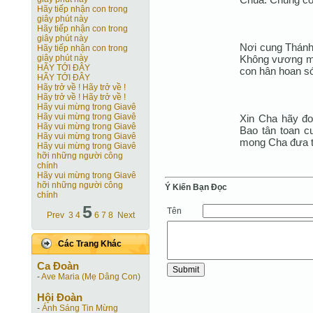
Hãy tiếp nhận con trong
giây phút này
Hãy tiếp nhận con trong
giây phút này
Nơi cung Thánh
Hãy tiếp nhận con trong
Không vương ma
giây phút này
HÃY TỚI ĐÂY
con hân hoan s
HÃY TỚI ĐÂY
Hãy trở về ! Hãy trở về !
Hãy trở về ! Hãy trở về !
Hãy vui mừng trong Giavê
Hãy vui mừng trong Giavê
Xin Cha hãy đoá
Hãy vui mừng trong Giavê
Bao tân toan c
Hãy vui mừng trong Giavê
mong Cha đưa t
Hãy vui mừng trong Giavê
hỡi những người công
chính
Hãy vui mừng trong Giavê
hỡi những người công
Ý Kiến Bạn Ðọc
chính
5
Tên
Prev
3
4
6
7
8
Next
Các Trang Khác
Ca Ðoàn
-
Ave Maria (Mẹ Dâng Con)
Hội Ðoàn
-
Ánh Sáng Tin Mừng