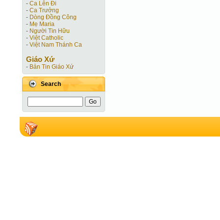
-
Ca Lên Đi
-
Ca Trưởng
-
Dòng Đồng Công
-
Mẹ Maria
-
Người Tin Hữu
-
Việt Catholic
-
Việt Nam Thánh Ca
Giáo Xứ
-
Bản Tin Giáo Xứ
Search