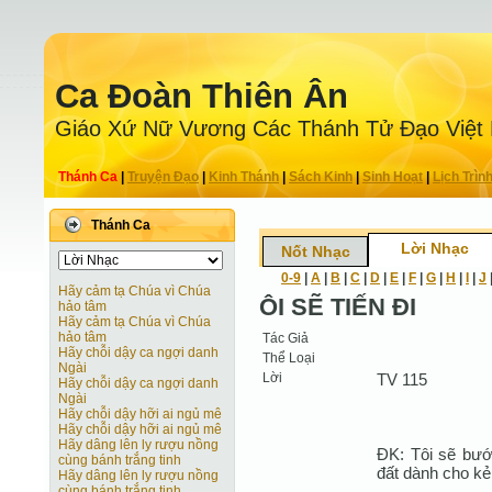
Ca Ðoàn Thiên Ân
Giáo Xứ Nữ Vương Các Thánh Tử Ðạo Việt
Thánh Ca
|
Truyện Ðạo
|
Kinh Thánh
|
Sách Kinh
|
Sinh Hoạt
|
Lịch Trìn
Thánh Ca
Lời Nhạc
Nốt Nhạc
0-9
|
A
|
B
|
C
|
D
|
E
|
F
|
G
|
H
|
I
|
J
Hãy cảm tạ Chúa vì Chúa
ÔI SẼ TIẾN ĐI
hảo tâm
Hãy cảm tạ Chúa vì Chúa
hảo tâm
Tác Giả
Hãy chỗi dậy ca ngợi danh
Thể Loại
Ngài
Lời
TV 115
Hãy chỗi dậy ca ngợi danh
Ngài
Hãy chỗi dậy hỡi ai ngủ mê
Hãy chỗi dậy hỡi ai ngủ mê
Hãy dâng lên ly rượu nồng
ĐK: Tôi sẽ bướ
cùng bánh trắng tinh
đất dành cho kẻ
Hãy dâng lên ly rượu nồng
cùng bánh trắng tinh