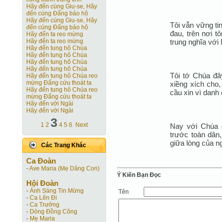
Hãy đến cùng Giu-se, Hãy
đến cùng Ðấng bảo hộ
Hãy đến cùng Giu-se, Hãy
Tôi vẫn vững tin
đến cùng Ðấng bảo hộ
đau, trên nơi t
Hãy đến ta reo mừng
trung nghĩa với 
Hãy đến ta reo mừng
Hãy đến tung hô Chúa
Hãy đến tung hô Chúa
Hãy đến tung hô Chúa
Hãy đến tung hô Chúa
Tôi tớ Chúa đâ
Hãy đến tung hô Chúa reo
mừng Đấng cứu thoát ta
xiềng xích cho
Hãy đến tung hô Chúa reo
cầu xin vì danh
mừng Đấng cứu thoát ta
Hãy đến với Ngài
Hãy đến với Ngài
3
1
2
4
5
6
Next
Nay với Chúa đ
trước toàn dân,
giữa lòng của n
Các Trang Khác
Ca Ðoàn
-
Ave Maria (Mẹ Dâng Con)
Ý Kiến Bạn Ðọc
Hội Ðoàn
-
Ánh Sáng Tin Mừng
Tên
-
Ca Lên Đi
-
Ca Trưởng
-
Dòng Đồng Công
-
Mẹ Maria