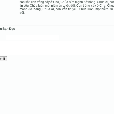
son sắt, con trông cậy ở Cha, Chúa sức mạnh đỡ nâng. Chúa ơi, co
tin yêu Chúa luôn một niềm tin tuyệt đối. Con trông cậy ở Cha, Chú
mạnh đỡ nâng, Chúa ơi, con vẫn tin yêu Chúa luôn, một niềm tin 
đối.
ến Bạn Ðọc