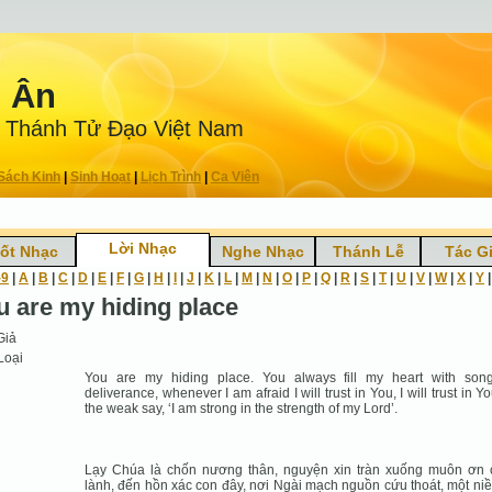
n Ân
 Thánh Tử Ðạo Việt Nam
Sách Kinh
|
Sinh Hoạt
|
Lịch Trình
|
Ca Viên
Lời Nhạc
ốt Nhạc
Nghe Nhạc
Thánh Lễ
Tác G
-9
|
A
|
B
|
C
|
D
|
E
|
F
|
G
|
H
|
I
|
J
|
K
|
L
|
M
|
N
|
O
|
P
|
Q
|
R
|
S
|
T
|
U
|
V
|
W
|
X
|
Y
u are my hiding place
Giả
Loại
You are my hiding place. You always fill my heart with son
deliverance, whenever I am afraid I will trust in You, I will trust in Yo
the weak say, ‘I am strong in the strength of my Lord’.
Lạy Chúa là chốn nương thân, nguyện xin tràn xuống muôn ơn
lành, đến hồn xác con đây, nơi Ngài mạch nguồn cứu thoát, một niề