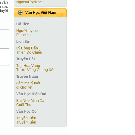
NgaisaiToidi nc
n vẫn
a sức
tuyệt
Văn Học Việt Nam
Cổ Tích
Người lấy cóc
Pinocchio
Lịch Sử
Lý Công Uẩn
Thiên Đô Chiếu
Truyện Dài
Trại Hoa Vàng
Trước Vòng Chung Kết
Truyện Ngắn
đám ma lý toét
đi chơi tết
Văn Học Hiện Ðại
Em Nhớ Mình Xa
Cuối Thu
Văn Học Cổ
Truyện Kiều
Truyện Kiều