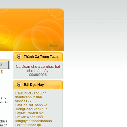
Sign In
Thánh Ca Trong Tuần
iả
Ca Ðoàn chưa có nhạc hát
cho tuần này
|
Z
09/08/2026
Bài Ðọc Hay
CauChucGiangSinh
thanhcaphucsinh
gs of
vinhca127
u, let
LayChaRatThanh vd
TiengPhaoGiaoThua
LayMeTraKieu nvt
Lời Mẹ Nhắn Nhủ
loinguyenchodoitanhon
 chữa
Hoiambinhan qu
m tin