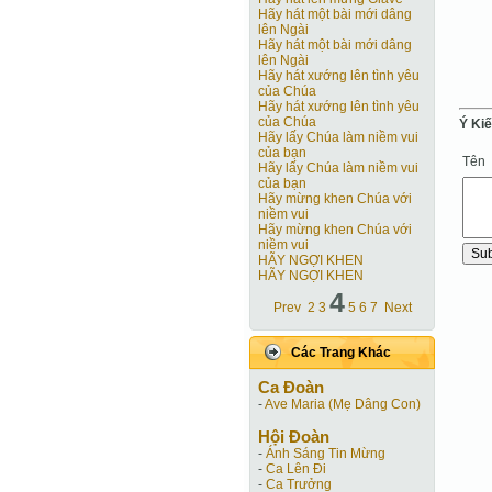
Hãy hát một bài mới dâng
lên Ngài
Hãy hát một bài mới dâng
lên Ngài
Hãy hát xướng lên tình yêu
của Chúa
Hãy hát xướng lên tình yêu
của Chúa
Ý Ki
Hãy lấy Chúa làm niềm vui
của bạn
Tên
Hãy lấy Chúa làm niềm vui
của bạn
Hãy mừng khen Chúa với
niềm vui
Hãy mừng khen Chúa với
niềm vui
HÃY NGỢI KHEN
HÃY NGỢI KHEN
4
Prev
2
3
5
6
7
Next
Các Trang Khác
Ca Ðoàn
-
Ave Maria (Mẹ Dâng Con)
Hội Ðoàn
-
Ánh Sáng Tin Mừng
-
Ca Lên Đi
-
Ca Trưởng