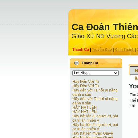
Ca Ðoàn Thiê
Giáo Xứ Nữ Vương Các
Thánh Ca
|
Truyện Ðạo
|
Kinh Thánh
|
Thánh Ca
N
0
Hãy Đến Với Ta
Yo
Hãy Đến Với Ta
Hãy đến với Ta hỡi ai nặng
gánh u sầu
Tác 
Hãy đến với Ta hỡi ai nặng
Thể 
gánh u sầu
Lời
HÃY HÁT LÊN
HÃY HÁT LÊN
Hãy hát lên đi người ơi, bài
ca tri ân nhiều ý
Hãy hát lên đi người ơi, bài
ca tri ân nhiều ý
Hãy hát lên mừng Giavê
Hãy hát lên mừng Giavê