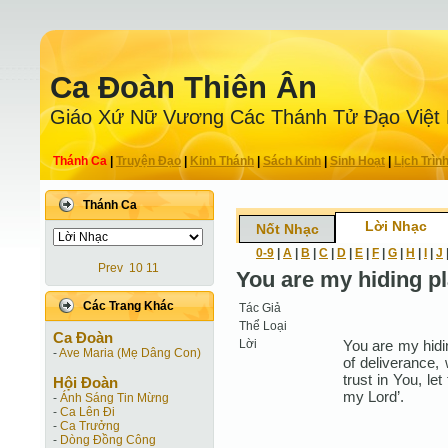
Ca Ðoàn Thiên Ân
Giáo Xứ Nữ Vương Các Thánh Tử Ðạo Việt
Thánh Ca
|
Truyện Ðạo
|
Kinh Thánh
|
Sách Kinh
|
Sinh Hoạt
|
Lịch Trìn
Thánh Ca
Lời Nhạc
Nốt Nhạc
0-9
|
A
|
B
|
C
|
D
|
E
|
F
|
G
|
H
|
I
|
J
Prev
10
11
You are my hiding p
Các Trang Khác
Tác Giả
Thể Loại
Ca Ðoàn
Lời
You are my hidi
-
Ave Maria (Mẹ Dâng Con)
of deliverance, 
trust in You, le
Hội Ðoàn
my Lord’.
-
Ánh Sáng Tin Mừng
-
Ca Lên Đi
-
Ca Trưởng
-
Dòng Đồng Công