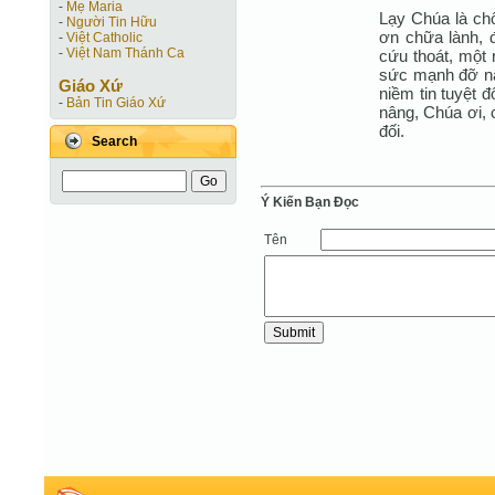
-
Mẹ Maria
Lạy Chúa là ch
-
Người Tin Hữu
ơn chữa lành, 
-
Việt Catholic
-
Việt Nam Thánh Ca
cứu thoát, một 
sức mạnh đỡ nâ
Giáo Xứ
niềm tin tuyệt 
-
Bản Tin Giáo Xứ
nâng, Chúa ơi, 
đối.
Search
Ý Kiến Bạn Ðọc
Tên