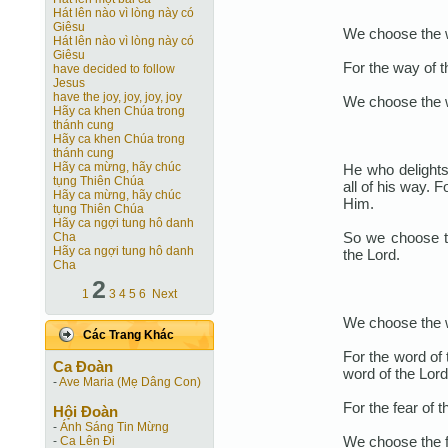
Hát lên nào vì lòng này có
Giêsu
We choose the w
Hát lên nào vì lòng này có
Giêsu
For the way of t
have decided to follow
Jesus
have the joy, joy, joy, joy
We choose the w
Hãy ca khen Chúa trong
thánh cung
Hãy ca khen Chúa trong
thánh cung
Hãy ca mừng, hãy chúc
He who delights
tụng Thiên Chúa
all of his way. 
Hãy ca mừng, hãy chúc
Him.
tụng Thiên Chúa
Hãy ca ngợi tung hô danh
So we choose t
Cha
Hãy ca ngợi tung hô danh
the Lord.
Cha
2
1
3
4
5
6
Next
We choose the w
Các Trang Khác
For the word of
Ca Ðoàn
word of the Lord
-
Ave Maria (Mẹ Dâng Con)
For the fear of t
Hội Ðoàn
-
Ánh Sáng Tin Mừng
We choose the f
-
Ca Lên Đi