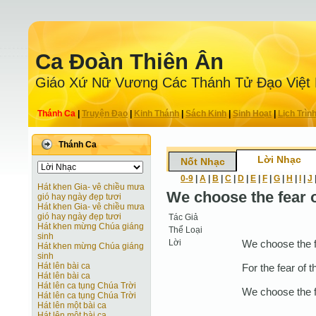
Ca Ðoàn Thiên Ân
Giáo Xứ Nữ Vương Các Thánh Tử Ðạo Việt
Thánh Ca
|
Truyện Ðạo
|
Kinh Thánh
|
Sách Kinh
|
Sinh Hoạt
|
Lịch Trìn
Thánh Ca
Lời Nhạc
Nốt Nhạc
0-9
|
A
|
B
|
C
|
D
|
E
|
F
|
G
|
H
|
I
|
J
Hát khen Gia- vê chiều mưa
We choose the fear o
gió hay ngày đẹp tươi
Hát khen Gia- vê chiều mưa
gió hay ngày đẹp tươi
Tác Giả
Hát khen mừng Chúa giáng
Thể Loại
sinh
Lời
We choose the fe
Hát khen mừng Chúa giáng
sinh
Hát lên bài ca
For the fear of th
Hát lên bài ca
Hát lên ca tụng Chúa Trời
We choose the fe
Hát lên ca tụng Chúa Trời
Hát lên một bài ca
Hát lên một bài ca