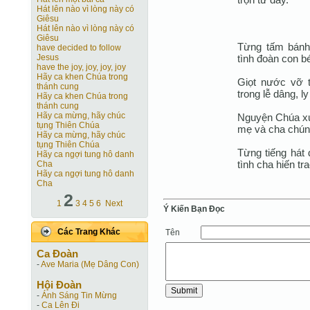
Hát lên nào vì lòng này có
Giêsu
Hát lên nào vì lòng này có
Giêsu
Từng tấm bánh 
have decided to follow
tình đoàn con b
Jesus
have the joy, joy, joy, joy
Hãy ca khen Chúa trong
Giọt nước vỡ t
thánh cung
trong lễ dâng, l
Hãy ca khen Chúa trong
thánh cung
Hãy ca mừng, hãy chúc
Nguyện Chúa xu
tụng Thiên Chúa
mẹ và cha chúng
Hãy ca mừng, hãy chúc
tụng Thiên Chúa
Từng tiếng hát
Hãy ca ngợi tung hô danh
tình cha hiến tr
Cha
Hãy ca ngợi tung hô danh
Cha
2
1
3
4
5
6
Next
Ý Kiến Bạn Ðọc
Các Trang Khác
Tên
Ca Ðoàn
-
Ave Maria (Mẹ Dâng Con)
Hội Ðoàn
-
Ánh Sáng Tin Mừng
-
Ca Lên Đi