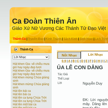
Ca Ðoàn Thiên Ân
Giáo Xứ Nữ Vương Các Thánh Tử Ðạo Việt
Thánh Ca
|
Truyện Ðạo
|
Kinh Thánh
|
Sách Kinh
|
Sinh Hoạt
|
Lịch Trìn
Thánh Ca
Lời Nhạc
Nốt Nhạc
0-9
|
A
|
B
|
C
|
D
|
E
|
F
|
G
|
H
|
I
|
J
Hát khen Gia- vê chiều mưa
ỦA LỄ CON DÂNG
gió hay ngày đẹp tươi
Hát khen Gia- vê chiều mưa
gió hay ngày đẹp tươi
Tác Giả
Hát khen mừng Chúa giáng
Thể Loại
sinh
Lời
Nguyễn Duy
Hát khen mừng Chúa giáng
sinh
Hát lên bài ca
Hát lên bài ca
Hát lên ca tụng Chúa Trời
ĐK: Lời nguyện
Hát lên ca tụng Chúa Trời
mây. Dâng lên 
Hát lên một bài ca
trọn từ đây.
Hát lên một bài ca