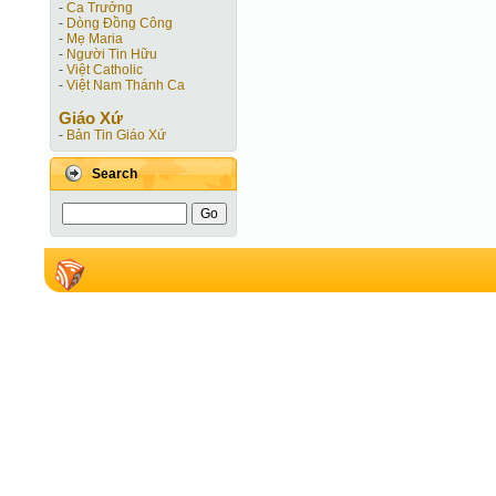
-
Ca Trưởng
-
Dòng Đồng Công
-
Mẹ Maria
-
Người Tin Hữu
-
Việt Catholic
-
Việt Nam Thánh Ca
Giáo Xứ
-
Bản Tin Giáo Xứ
Search