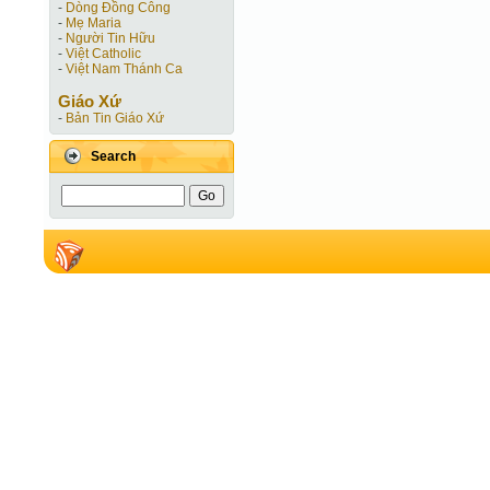
-
Dòng Đồng Công
-
Mẹ Maria
-
Người Tin Hữu
-
Việt Catholic
-
Việt Nam Thánh Ca
Giáo Xứ
-
Bản Tin Giáo Xứ
Search