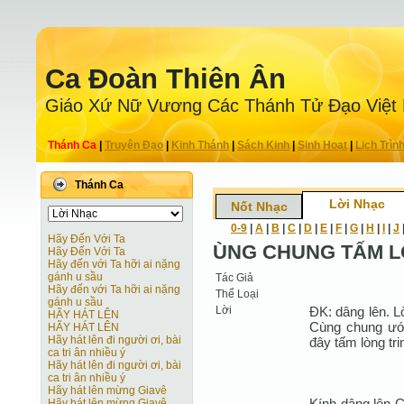
Ca Ðoàn Thiên Ân
Giáo Xứ Nữ Vương Các Thánh Tử Ðạo Việt
Thánh Ca
|
Truyện Ðạo
|
Kinh Thánh
|
Sách Kinh
|
Sinh Hoạt
|
Lịch Trìn
Thánh Ca
Lời Nhạc
Nốt Nhạc
0-9
|
A
|
B
|
C
|
D
|
E
|
F
|
G
|
H
|
I
|
J
Hãy Đến Với Ta
ÙNG CHUNG TẤM 
Hãy Đến Với Ta
Hãy đến với Ta hỡi ai nặng
gánh u sầu
Tác Giả
Hãy đến với Ta hỡi ai nặng
Thể Loại
gánh u sầu
Lời
ĐK: dâng lên. L
HÃY HÁT LÊN
Cùng chung ướ
HÃY HÁT LÊN
Hãy hát lên đi người ơi, bài
đây tấm lòng tri
ca tri ân nhiều ý
Hãy hát lên đi người ơi, bài
ca tri ân nhiều ý
Hãy hát lên mừng Giavê
Kính dâng lên C
Hãy hát lên mừng Giavê