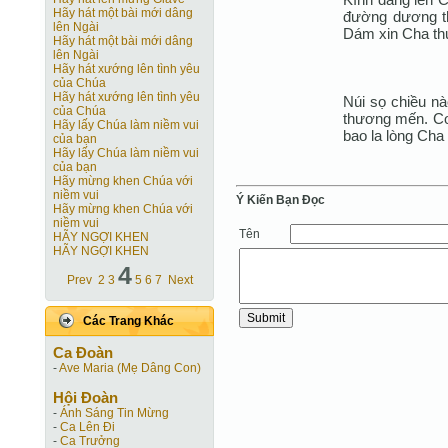
Hãy hát một bài mới dâng
đường dương th
lên Ngài
Dám xin Cha th
Hãy hát một bài mới dâng
lên Ngài
Hãy hát xướng lên tình yêu
của Chúa
Hãy hát xướng lên tình yêu
Núi sọ chiều nà
của Chúa
thương mến. Co
Hãy lấy Chúa làm niềm vui
bao la lòng Cha
của bạn
Hãy lấy Chúa làm niềm vui
của bạn
Hãy mừng khen Chúa với
niềm vui
Ý Kiến Bạn Ðọc
Hãy mừng khen Chúa với
niềm vui
Tên
HÃY NGỢI KHEN
HÃY NGỢI KHEN
4
Prev
2
3
5
6
7
Next
Các Trang Khác
Ca Ðoàn
-
Ave Maria (Mẹ Dâng Con)
Hội Ðoàn
-
Ánh Sáng Tin Mừng
-
Ca Lên Đi
-
Ca Trưởng