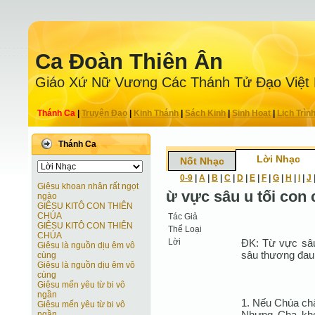
Ca Ðoàn Thiên Ân
Giáo Xứ Nữ Vương Các Thánh Tử Ðạo Việt
Thánh Ca
|
Truyện Ðạo
|
Kinh Thánh
|
Sách Kinh
|
Sinh Hoạt
|
Lịch Trìn
Thánh Ca
Lời Nhạc
Nốt Nhạc
0-9
|
A
|
B
|
C
|
D
|
E
|
F
|
G
|
H
|
I
|
J
Giêsu khoan nhân rất ngọt
ừ vực sâu u tối con 
ngào
GIÊSU KITÔ CON THIÊN
CHÚA
Tác Giả
GIÊSU KITÔ CON THIÊN
Thể Loại
CHÚA
Lời
ÐK: Từ vực sâu
Giêsu là nguồn dịu êm vô
sâu thương đau,
cùng
Giêsu là nguồn dịu êm vô
cùng
Giêsu mến yêu từ bi vô
ngần
1. Nếu Chúa chấ
Giêsu mến yêu từ bi vô
Nhưng Cha khoa
ngần