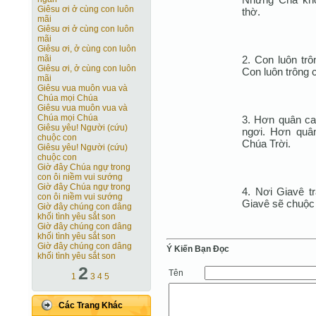
Giêsu ơi ở cùng con luôn
thờ.
mãi
Giêsu ơi ở cùng con luôn
mãi
Giêsu ơi, ở cùng con luôn
2. Con luôn trô
mãi
Giêsu ơi, ở cùng con luôn
Con luôn trông 
mãi
Giêsu vua muôn vua và
Chúa mọi Chúa
Giêsu vua muôn vua và
Chúa mọi Chúa
3. Hơn quân ca
Giêsu yêu! Người (cứu)
ngơi. Hơn quân
chuộc con
Chúa Trời.
Giêsu yêu! Người (cứu)
chuộc con
Giờ đây Chúa ngự trong
con ôi niềm vui sướng
Giờ đây Chúa ngự trong
4. Nơi Giavê tr
con ôi niềm vui sướng
Giavê sẽ chuộc Í
Giờ đây chúng con dâng
khối tình yêu sắt son
Giờ đây chúng con dâng
khối tình yêu sắt son
Giờ đây chúng con dâng
Ý Kiến Bạn Ðọc
khối tình yêu sắt son
2
Tên
1
3
4
5
Các Trang Khác