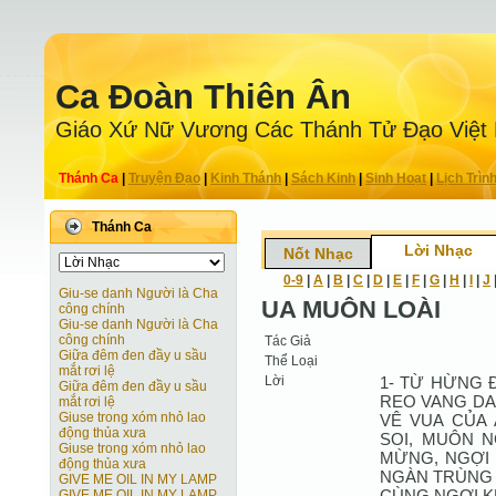
Ca Ðoàn Thiên Ân
Giáo Xứ Nữ Vương Các Thánh Tử Ðạo Việt
Thánh Ca
|
Truyện Ðạo
|
Kinh Thánh
|
Sách Kinh
|
Sinh Hoạt
|
Lịch Trìn
Thánh Ca
Lời Nhạc
Nốt Nhạc
0-9
|
A
|
B
|
C
|
D
|
E
|
F
|
G
|
H
|
I
|
J
Giu-se danh Người là Cha
UA MUÔN LOÀI
công chính
Giu-se danh Người là Cha
công chính
Tác Giả
Giữa đêm đen đầy u sầu
Thể Loại
mắt rơi lệ
Lời
1- TỪ HỪNG 
Giữa đêm đen đầy u sầu
REO VANG DA
mắt rơi lệ
Giuse trong xóm nhỏ lao
VÊ VUA CỦA
động thủa xưa
SOI, MUÔN N
Giuse trong xóm nhỏ lao
MỪNG, NGỢI 
động thủa xưa
NGÀN TRÙNG 
GIVE ME OIL IN MY LAMP
CÙNG NGỢI K
GIVE ME OIL IN MY LAMP