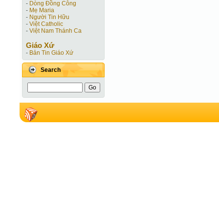
-
Dòng Đồng Công
-
Mẹ Maria
-
Người Tin Hữu
-
Việt Catholic
-
Việt Nam Thánh Ca
Giáo Xứ
-
Bản Tin Giáo Xứ
Search