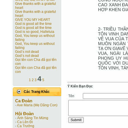
Give thanks with a grateful
CAO XANH ĐA
heart
HỢP KHEN GIA
Give thanks with a grateful
heart
GIVE YOU MY HEART
God is good all the time
God is good all the time
2- TRIỀU TH
God is so good, Halleluia
TÔN VINH DA
God, You keep us without
VÊ VUA CỦA 
failing
MUÔN NGÀN T
God, You keep us without
failing
TẠ ƠN GIAVÊ 
God’s not dead
VUA, NGÀI L
God’s not dead
PHONG UY HÙ
Gọi tên con Cha đã gọi tên
QUỐC VỚI DƯ
con
TÔN VINH, T
Gọi tên con Cha đã gọi tên
con
4
1
2
3
5
Ý Kiến Bạn Ðọc
Các Trang Khác
Tên
Ca Ðoàn
-
Ave Maria (Mẹ Dâng Con)
Hội Ðoàn
-
Ánh Sáng Tin Mừng
-
Ca Lên Đi
-
Ca Trưởng