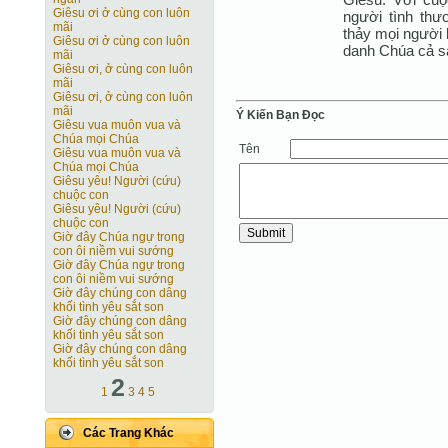
Giêsu ơi ở cùng con luôn
người tình th
mãi
thảy mọi người 
Giêsu ơi ở cùng con luôn
danh Chúa cả s
mãi
Giêsu ơi, ở cùng con luôn
mãi
Giêsu ơi, ở cùng con luôn
mãi
Ý Kiến Bạn Ðọc
Giêsu vua muôn vua và
Chúa mọi Chúa
Tên
Giêsu vua muôn vua và
Chúa mọi Chúa
Giêsu yêu! Người (cứu)
chuộc con
Giêsu yêu! Người (cứu)
chuộc con
Giờ đây Chúa ngự trong
con ôi niềm vui sướng
Giờ đây Chúa ngự trong
con ôi niềm vui sướng
Giờ đây chúng con dâng
khối tình yêu sắt son
Giờ đây chúng con dâng
khối tình yêu sắt son
Giờ đây chúng con dâng
khối tình yêu sắt son
2
1
3
4
5
Các Trang Khác