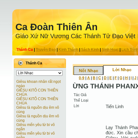
Ca Ðoàn Thiên Ân
Giáo Xứ Nữ Vương Các Thánh Tử Ðạo Việt
Thánh Ca
|
Truyện Ðạo
|
Kinh Thánh
|
Sách Kinh
|
Sinh Hoạt
|
Lịch Trìn
Thánh Ca
Lời Nhạc
Nốt Nhạc
0-9
|
A
|
B
|
C
|
D
|
E
|
F
|
G
|
H
|
I
|
J
Giêsu khoan nhân rất ngọt
ỪNG THÁNH PHANX
ngào
GIÊSU KITÔ CON THIÊN
CHÚA
Tác Giả
GIÊSU KITÔ CON THIÊN
Thể Loại
CHÚA
Lời
Tiến Linh
Giêsu là nguồn dịu êm vô
cùng
Giêsu là nguồn dịu êm vô
cùng
Giêsu mến yêu từ bi vô
Lạy Thánh Pha
ngần
đức. Xin cầu c
Giêsu mến yêu từ bi vô
Giêsu. Với cu
ngần