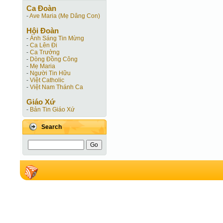
Ca Ðoàn
-
Ave Maria (Mẹ Dâng Con)
Hội Ðoàn
-
Ánh Sáng Tin Mừng
-
Ca Lên Đi
-
Ca Trưởng
-
Dòng Đồng Công
-
Mẹ Maria
-
Người Tin Hữu
-
Việt Catholic
-
Việt Nam Thánh Ca
Giáo Xứ
-
Bản Tin Giáo Xứ
Search