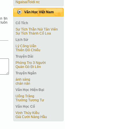
NgaisaiToidi nc
Văn Học Việt Nam
n tin
 luôn
Cổ Tích
Sự Tích Thần Núi Tản Viên
Sự Tích Thành Cổ Loa
Lịch Sử
Lý Công Uẩn
Thiên Đô Chiếu
Truyện Dài
Phòng Trọ 3 Người
Quán Gò Đi Lên
Truyện Ngắn
ánh sáng
chán nản
Văn Học Hiện Ðại
Uống Trăng
Trường Tương Tư
Văn Học Cổ
Vịnh Thúy Kiều
Già Cưới Nàng Hầu