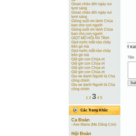
Gioan chào đời ngày vui
tươi sáng
Gioan chào đời ngày vui
tươi sáng
Giòng suối ơn lành Chúa
ban cho con người
Giòng suối ơn lành Chúa
ban cho con người
GIỌT MỒ HÔI ÂN TÌNH
Giọt nước mắt nào chảy
trên gò má
Ý Ki
Giọt nước mắt nào chảy
trên gò má
Tên
Giữ gìn con Chúa ơi
Giữ gìn con Chúa ơi
Giữ gìn con Chúa ơi
Giữ gìn con Chúa ơi
Giu-se danh Người là Cha
công chính
Giu-se danh Người là Cha
công chính
3
1
2
4
5
Các Trang Khác
Ca Ðoàn
-
Ave Maria (Mẹ Dâng Con)
Hội Ðoàn