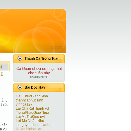
Sign In
Thánh Ca Trong Tuần
iả
Ca Ðoàn chưa có nhạc hát
cho tuần này
|
Z
09/08/2026
Bài Ðọc Hay
CauChucGiangSinh
thanhcaphucsinh
 hằng
vinhca127
thiết
LayChaRatThanh vd
TiengPhaoGiaoThua
LayMeTraKieu nvt
Lời Mẹ Nhắn Nhủ
loinguyenchodoitanhon
 tiến
Hoiambinhan qu
n vui