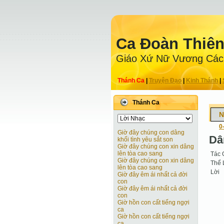
Ca Ðoàn Thiê
Giáo Xứ Nữ Vương Các
Thánh Ca
|
Truyện Ðạo
|
Kinh Thánh
|
Thánh Ca
N
0
Giờ đây chúng con dâng
Dâ
khối tình yêu sắt son
Giờ đây chúng con xin dâng
lên tòa cao sang
Tác 
Giờ đây chúng con xin dâng
Thể 
lên tòa cao sang
Lời
Giờ đây êm ái nhất cả đời
con
Giờ đây êm ái nhất cả đời
con
Giờ hồn con cất tiếng ngợi
ca
Giờ hồn con cất tiếng ngợi
ca