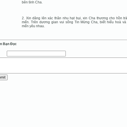
bên tình Cha.
2. Xin dâng lên xác thân nhu hạt bụi, xin Cha thương cho hồn trà
mến. Trên dương gian vui sống Tin Mừng Cha, biết hiếu hoà và
mến yêu nhau.
ến Bạn Ðọc