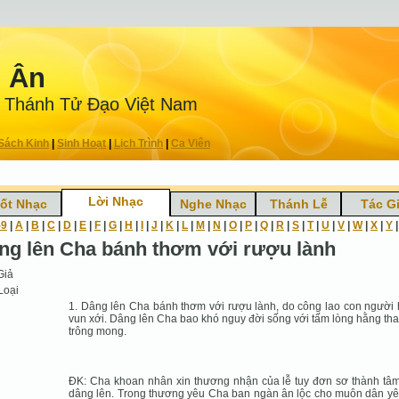
n Ân
 Thánh Tử Ðạo Việt Nam
Sách Kinh
|
Sinh Hoạt
|
Lịch Trình
|
Ca Viên
Lời Nhạc
ốt Nhạc
Nghe Nhạc
Thánh Lễ
Tác G
-9
|
A
|
B
|
C
|
D
|
E
|
F
|
G
|
H
|
I
|
J
|
K
|
L
|
M
|
N
|
O
|
P
|
Q
|
R
|
S
|
T
|
U
|
V
|
W
|
X
|
Y
ng lên Cha bánh thơm với rượu lành
Giả
Loại
1. Dâng lên Cha bánh thơm với rượu lành, do công lao con người
vun xới. Dâng lên Cha bao khó nguy đời sống với tấm lòng hằng tha 
trông mong.
ÐK: Cha khoan nhân xin thương nhận của lễ tuy đơn sơ thành tâm
dâng lên. Trong thương yêu Cha ban ngàn ân lộc cho muôn dân yê