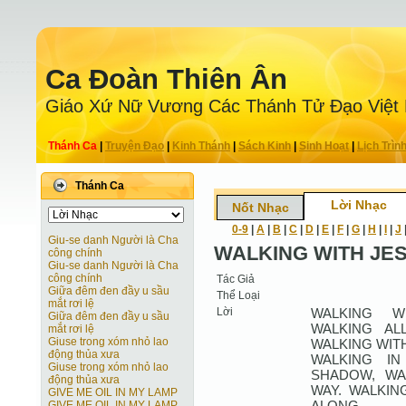
Ca Ðoàn Thiên Ân
Giáo Xứ Nữ Vương Các Thánh Tử Ðạo Việt
Thánh Ca
|
Truyện Ðạo
|
Kinh Thánh
|
Sách Kinh
|
Sinh Hoạt
|
Lịch Trìn
Thánh Ca
Lời Nhạc
Nốt Nhạc
0-9
|
A
|
B
|
C
|
D
|
E
|
F
|
G
|
H
|
I
|
J
Giu-se danh Người là Cha
WALKING WITH JE
công chính
Giu-se danh Người là Cha
công chính
Tác Giả
Giữa đêm đen đầy u sầu
Thể Loại
mắt rơi lệ
Lời
WALKING W
Giữa đêm đen đầy u sầu
WALKING AL
mắt rơi lệ
Giuse trong xóm nhỏ lao
WALKING WITH
động thủa xưa
WALKING IN
Giuse trong xóm nhỏ lao
SHADOW, WA
động thủa xưa
WAY. WALKIN
GIVE ME OIL IN MY LAMP
ALONG.
GIVE ME OIL IN MY LAMP