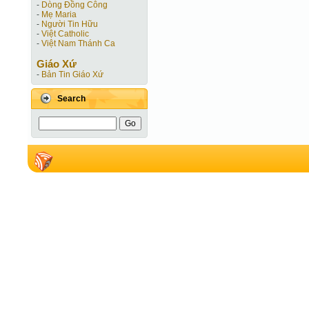
-
Dòng Đồng Công
-
Mẹ Maria
-
Người Tin Hữu
-
Việt Catholic
-
Việt Nam Thánh Ca
Giáo Xứ
-
Bản Tin Giáo Xứ
Search