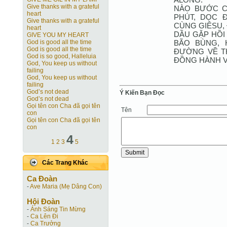
Give thanks with a grateful
NÀO BƯỚC C
heart
PHÚT, DỌC 
Give thanks with a grateful
CÙNG GIÊSU,
heart
DẦU GẶP HỒI
GIVE YOU MY HEART
BÃO BÙNG, 
God is good all the time
God is good all the time
ĐƯỜNG VỀ T
God is so good, Halleluia
ĐỒNG HÀNH V
God, You keep us without
failing
God, You keep us without
failing
God’s not dead
Ý Kiến Bạn Ðọc
God’s not dead
Gọi tên con Cha đã gọi tên
Tên
con
Gọi tên con Cha đã gọi tên
con
4
1
2
3
5
Các Trang Khác
Ca Ðoàn
-
Ave Maria (Mẹ Dâng Con)
Hội Ðoàn
-
Ánh Sáng Tin Mừng
-
Ca Lên Đi
-
Ca Trưởng