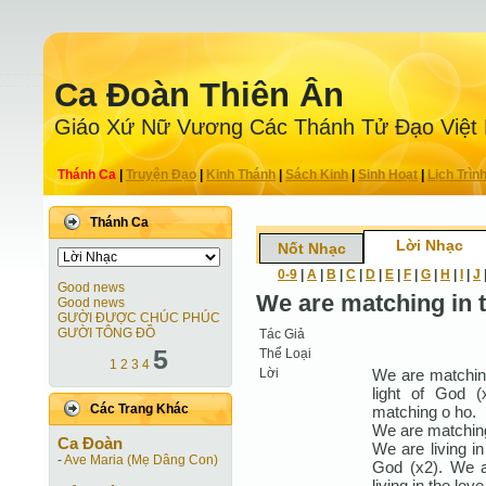
Ca Ðoàn Thiên Ân
Giáo Xứ Nữ Vương Các Thánh Tử Ðạo Việt
Thánh Ca
|
Truyện Ðạo
|
Kinh Thánh
|
Sách Kinh
|
Sinh Hoạt
|
Lịch Trìn
Thánh Ca
Lời Nhạc
Nốt Nhạc
0-9
|
A
|
B
|
C
|
D
|
E
|
F
|
G
|
H
|
I
|
J
Good news
We are matching in t
Good news
GƯỜI ĐƯỢC CHÚC PHÚC
GƯỜI TÔNG ĐỒ
Tác Giả
5
Thể Loại
1
2
3
4
Lời
We are matching
light of God 
Các Trang Khác
matching o ho.
We are matching
Ca Ðoàn
We are living in
-
Ave Maria (Mẹ Dâng Con)
God (x2). We ar
living in the lov