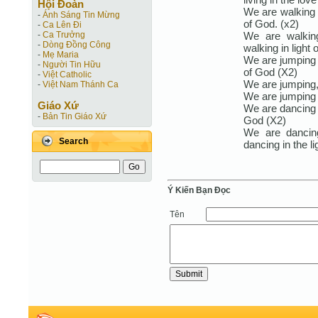
Hội Ðoàn
We are walking i
-
Ánh Sáng Tin Mừng
of God. (x2)
-
Ca Lên Đi
We are walkin
-
Ca Trưởng
-
Dòng Đồng Công
walking in light 
-
Mẹ Maria
We are jumping i
-
Người Tin Hữu
of God (X2)
-
Việt Catholic
We are jumping,
-
Việt Nam Thánh Ca
We are jumping i
Giáo Xứ
We are dancing t
-
Bản Tin Giáo Xứ
God (X2)
We are dancin
Search
dancing in the li
Ý Kiến Bạn Ðọc
Tên