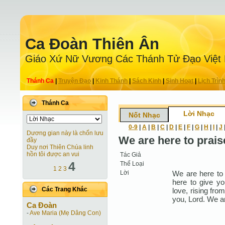
Ca Ðoàn Thiên Ân
Giáo Xứ Nữ Vương Các Thánh Tử Ðạo Việt
Thánh Ca
|
Truyện Ðạo
|
Kinh Thánh
|
Sách Kinh
|
Sinh Hoạt
|
Lịch Trìn
Thánh Ca
Lời Nhạc
Nốt Nhạc
0-9
|
A
|
B
|
C
|
D
|
E
|
F
|
G
|
H
|
I
|
J
Dương gian này là chốn lưu
We are here to prais
đầy
Duy nơi Thiên Chúa linh
hồn tôi được an vui
Tác Giả
4
Thể Loại
1
2
3
Lời
We are here to 
here to give yo
Các Trang Khác
love, rising fro
you, Lord. We ar
Ca Ðoàn
-
Ave Maria (Mẹ Dâng Con)