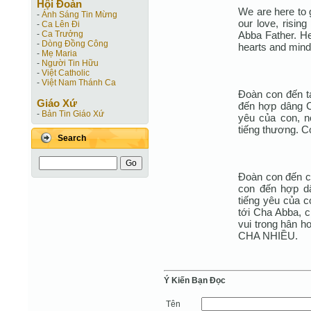
Hội Ðoàn
We are here to g
-
Ánh Sáng Tin Mừng
our love, rising
-
Ca Lên Đi
Abba Father. He
-
Ca Trưởng
-
Dòng Đồng Công
hearts and mind 
-
Mẹ Maria
-
Người Tin Hữu
-
Việt Catholic
-
Việt Nam Thánh Ca
Đoàn con đến t
Giáo Xứ
đến hợp dâng Ch
-
Bản Tin Giáo Xứ
yêu của con, nó
tiếng thương. C
Search
Đoàn con đến c
con đến hợp dâ
tiếng yêu của co
tới Cha Abba, 
vui trong hân h
CHA NHIỀU.
Ý Kiến Bạn Ðọc
Tên