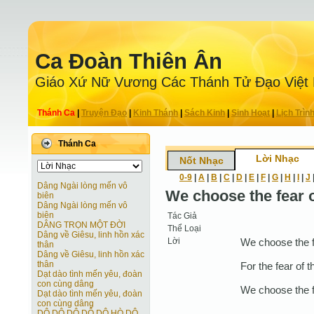
Ca Ðoàn Thiên Ân
Giáo Xứ Nữ Vương Các Thánh Tử Ðạo Việt
Thánh Ca
|
Truyện Ðạo
|
Kinh Thánh
|
Sách Kinh
|
Sinh Hoạt
|
Lịch Trìn
Thánh Ca
Lời Nhạc
Nốt Nhạc
0-9
|
A
|
B
|
C
|
D
|
E
|
F
|
G
|
H
|
I
|
J
Dâng Ngài lòng mến vô
We choose the fear o
biên
Dâng Ngài lòng mến vô
biên
Tác Giả
DÂNG TRỌN MỘT ĐỜI
Thể Loại
Dâng về Giêsu, linh hồn xác
Lời
We choose the fe
thân
Dâng về Giêsu, linh hồn xác
thân
For the fear of th
Dạt dào tình mến yêu, đoàn
con cùng dâng
We choose the fe
Dạt dào tình mến yêu, đoàn
con cùng dâng
DÔ DÔ DÔ DÔ DÔ HÒ DÔ