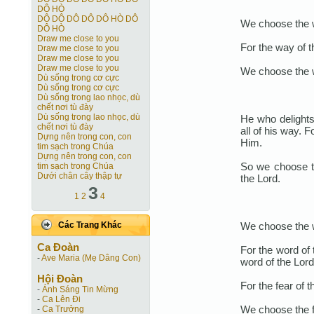
DÔ HÒ
DÔ DÔ DÔ DÔ DÔ HÒ DÔ
We choose the w
DÔ HÒ
Draw me close to you
For the way of t
Draw me close to you
Draw me close to you
Draw me close to you
We choose the w
Dù sống trong cơ cực
Dù sống trong cơ cực
Dù sống trong lao nhọc, dù
chết nơi tù đày
Dù sống trong lao nhọc, dù
He who delights
chết nơi tù đày
all of his way. 
Dựng nên trong con, con
Him.
tim sạch trong Chúa
Dựng nên trong con, con
So we choose t
tim sạch trong Chúa
Dưới chân cây thập tự
the Lord.
3
1
2
4
We choose the w
Các Trang Khác
Ca Ðoàn
For the word of
-
Ave Maria (Mẹ Dâng Con)
word of the Lord
Hội Ðoàn
For the fear of t
-
Ánh Sáng Tin Mừng
-
Ca Lên Đi
We choose the f
-
Ca Trưởng