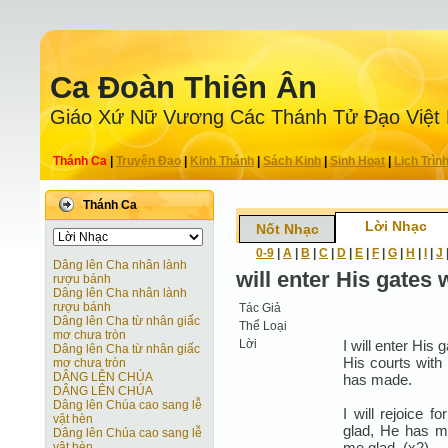
Ca Ðoàn Thiên Ân
Giáo Xứ Nữ Vương Các Thánh Tử Ðạo Việt
Thánh Ca
|
Truyện Ðạo
|
Kinh Thánh
|
Sách Kinh
|
Sinh Hoạt
|
Lịch Trìn
Thánh Ca
Lời Nhạc
Nốt Nhạc
0-9
|
A
|
B
|
C
|
D
|
E
|
F
|
G
|
H
|
I
|
J
Dâng lên Cha nhân lành
will enter His gates 
rượu bánh
Dâng lên Cha nhân lành
rượu bánh
Tác Giả
Dâng lên Cha từ nhân giấc
Thể Loại
mơ chưa tròn
Lời
I will enter His 
Dâng lên Cha từ nhân giấc
His courts with 
mơ chưa tròn
DÂNG LÊN CHÚA
has made.
DÂNG LÊN CHÚA
Dâng lên Chúa cao sang lễ
I will rejoice
vật hèn
glad, He has ma
Dâng lên Chúa cao sang lễ
me glad. (x2)
vật hèn