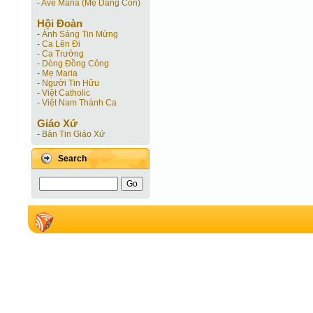
-
Ave Maria (Mẹ Dâng Con)
Hội Ðoàn
-
Ánh Sáng Tin Mừng
-
Ca Lên Đi
-
Ca Trưởng
-
Dòng Đồng Công
-
Mẹ Maria
-
Người Tin Hữu
-
Việt Catholic
-
Việt Nam Thánh Ca
Giáo Xứ
-
Bản Tin Giáo Xứ
Search