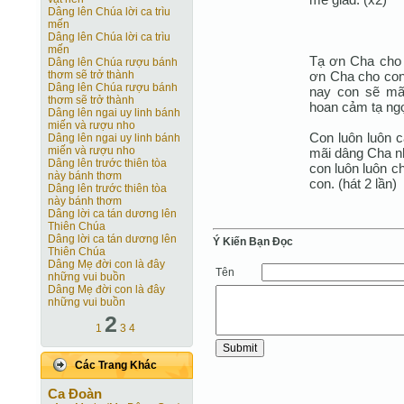
Dâng lên Chúa lời ca trìu
mến
Dâng lên Chúa lời ca trìu
mến
Tạ ơn Cha cho c
Dâng lên Chúa rượu bánh
ơn Cha cho con
thơm sẽ trở thành
Dâng lên Chúa rượu bánh
nay con sẽ mãi
thơm sẽ trở thành
hoan cảm tạ ng
Dâng lên ngai uy linh bánh
miến và rượu nho
Con luôn luôn c
Dâng lên ngai uy linh bánh
miến và rượu nho
mãi dâng Cha nh
Dâng lên trước thiên tòa
con luôn luôn c
này bánh thơm
con. (hát 2 lần)
Dâng lên trước thiên tòa
này bánh thơm
Dâng lời ca tán dương lên
Thiên Chúa
Dâng lời ca tán dương lên
Ý Kiến Bạn Ðọc
Thiên Chúa
Dâng Mẹ đời con là đây
Tên
những vui buồn
Dâng Mẹ đời con là đây
những vui buồn
2
1
3
4
Các Trang Khác
Ca Ðoàn