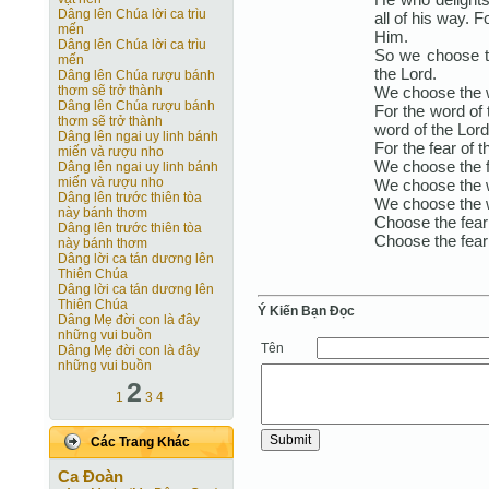
Dâng lên Chúa lời ca trìu
all of his way. 
mến
Him.
Dâng lên Chúa lời ca trìu
So we choose t
mến
the Lord.
Dâng lên Chúa rượu bánh
We choose the w
thơm sẽ trở thành
Dâng lên Chúa rượu bánh
For the word of
thơm sẽ trở thành
word of the Lord
Dâng lên ngai uy linh bánh
For the fear of t
miến và rượu nho
We choose the f
Dâng lên ngai uy linh bánh
miến và rượu nho
We choose the w
Dâng lên trước thiên tòa
We choose the w
này bánh thơm
Choose the fear 
Dâng lên trước thiên tòa
Choose the fear 
này bánh thơm
Dâng lời ca tán dương lên
Thiên Chúa
Dâng lời ca tán dương lên
Thiên Chúa
Ý Kiến Bạn Ðọc
Dâng Mẹ đời con là đây
những vui buồn
Tên
Dâng Mẹ đời con là đây
những vui buồn
2
1
3
4
Các Trang Khác
Ca Ðoàn