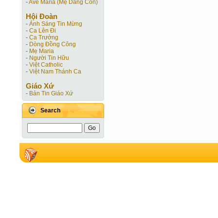
-
Ave Maria (Mẹ Dâng Con)
Hội Ðoàn
-
Ánh Sáng Tin Mừng
-
Ca Lên Đi
-
Ca Trưởng
-
Dòng Đồng Công
-
Mẹ Maria
-
Người Tin Hữu
-
Việt Catholic
-
Việt Nam Thánh Ca
Giáo Xứ
-
Bản Tin Giáo Xứ
Search