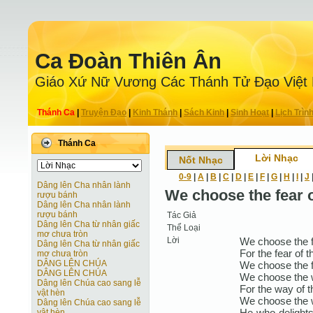
Ca Ðoàn Thiên Ân
Giáo Xứ Nữ Vương Các Thánh Tử Ðạo Việt
Thánh Ca
|
Truyện Ðạo
|
Kinh Thánh
|
Sách Kinh
|
Sinh Hoạt
|
Lịch Trìn
Thánh Ca
Lời Nhạc
Nốt Nhạc
0-9
|
A
|
B
|
C
|
D
|
E
|
F
|
G
|
H
|
I
|
J
Dâng lên Cha nhân lành
We choose the fear o
rượu bánh
Dâng lên Cha nhân lành
rượu bánh
Tác Giả
Dâng lên Cha từ nhân giấc
Thể Loại
mơ chưa tròn
Lời
We choose the fe
Dâng lên Cha từ nhân giấc
For the fear of th
mơ chưa tròn
DÂNG LÊN CHÚA
We choose the fe
DÂNG LÊN CHÚA
We choose the w
Dâng lên Chúa cao sang lễ
For the way of t
vật hèn
We choose the w
Dâng lên Chúa cao sang lễ
He who delights
vật hèn