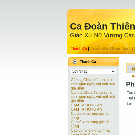
Ca Ðoàn Thiê
Giáo Xứ Nữ Vương Các
Thánh Ca
|
Truyện Ðạo
|
Kinh Thánh
|
Thánh Ca
N
0
Cảm tạ Chúa đã ban cho
Ph
con ngàn ngày vui một mái
gia đình
Cảm tạ Chúa đã ban cho
Tác 
con ngàn ngày vui một mái
Thể 
gia đình
Lời
CẢM TẠ HỒNG ÂN
CẢM TẠ HỒNG ÂN
Canvê xưa trong giờ tận
cùng
Canvê xưa trong giờ tận
cùng
Cao cung lên khúc nhạc
thiên thần Chúa