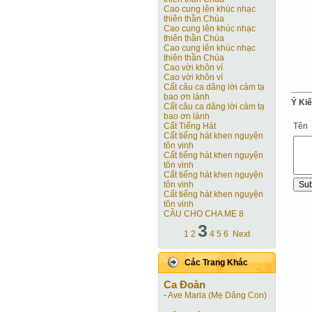
Cao cung lên khúc nhạc
thiên thần Chúa
Cao cung lên khúc nhạc
thiên thần Chúa
Cao cung lên khúc nhạc
thiên thần Chúa
Cao vời khôn ví
Cao vời khôn ví
Cất câu ca dâng lời cảm tạ
bao ơn lành
Ý Ki
Cất câu ca dâng lời cảm tạ
bao ơn lành
Tên
Cất Tiếng Hát
Cất tiếng hát khen nguyện
tôn vinh
Cất tiếng hát khen nguyện
tôn vinh
Cất tiếng hát khen nguyện
tôn vinh
Cất tiếng hát khen nguyện
tôn vinh
CẦU CHO CHA MẸ 8
3
1
2
4
5
6
Next
Các Trang Khác
Ca Ðoàn
-
Ave Maria (Mẹ Dâng Con)