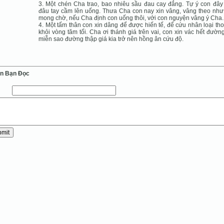
3. Một chén Cha trao, bao nhiêu sầu đau cay đắng. Tự ý con đâ
đâu tay cầm lên uống. Thưa Cha con nay xin vâng, vâng theo nh
mong chờ, nếu Cha định con uống thôi, với con nguyện vâng ý Cha.
4. Một tấm thân con xin dâng để được hiến tế, để cứu nhân loại tho
khỏi vòng tăm tối. Cha ơi thánh giá trên vai, con xin vác hết đường
miễn sao đường thập giá kia trở nên hồng ân cứu độ.
ến Bạn Ðọc