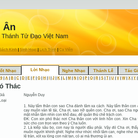
n Ân
 Thánh Tử Ðạo Việt Nam
Sách Kinh
|
Sinh Hoạt
|
Lịch Trình
|
Ca Viên
Lời Nhạc
ốt Nhạc
Nghe Nhạc
Thánh Lễ
Tác G
-9
|
A
|
B
|
C
|
D
|
E
|
F
|
G
|
H
|
I
|
J
|
K
|
L
|
M
|
N
|
O
|
P
|
Q
|
R
|
S
|
T
|
U
|
V
|
W
|
X
|
Y
ó Thác
Giả
Nguyễn Duy
Loại
1. Này tấm thân con sao Cha đành tâm xa cách. Này tấm thân con
cay muôn vàn tê tái, Cha ơi, sao nỡ quên con. Cha ơi, sao Cha n
mặt nhẫn tâm nhìn con khổ đau, để quân thù chê trách con.
ÐK: Con xin phó thác nơi Cha thân con với linh hồn con. Xin Cha
sức cho con trọn vẹn theo ý Cha luôn.
2. Là kiếp sâu bọ, con nay là người đâu phải. Vậy đó Cha ơi, thấ
muôn người khinh ghét. Nghe như nhức nhối tâm can, nghe như m
lệ tràn, xót xa lòng con nát tan, có ai mà thương ủi an.