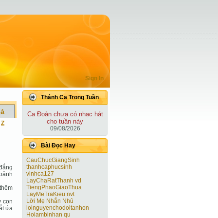
Sign In
Thánh Ca Trong Tuần
iả
Ca Ðoàn chưa có nhạc hát
cho tuần này
|
Z
09/08/2026
Bài Ðọc Hay
CauChucGiangSinh
thanhcaphucsinh
 đắng
vinhca127
goảnh
LayChaRatThanh vd
TiengPhaoGiaoThua
 thêm
LayMeTraKieu nvt
Lời Mẹ Nhắn Nhủ
y con
loinguyenchodoitanhon
ắt ứa
Hoiambinhan qu