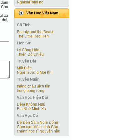
NgaisaiToidi nc
y dám
ư Cha
Văn Học Việt Nam
át xa
 dài,
Cổ Tích
Beauty and the Beast
The Little Red Hen
Lịch Sử
Lý Công Uẩn
Thiên Đô Chiếu
Truyện Dài
Mắt Biếc
Ngôi Trường Mọi Khi
Truyện Ngắn
thằng cháu đích tôn
trong bóng rừng
Văn Học Hiện Ðại
Đêm Không Ngủ
Em Nhớ Mình Xa
Văn Học Cổ
Đề Đền Sầm Nghi Đống
Cảm cựu kiêm trình Cần
chánh học sĩ Nguyễn hầu