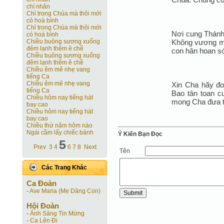
chí nhân
Chỉ trong Chúa mà thôi mới
có hoà bình
Chỉ trong Chúa mà thôi mới
Nơi cung Thánh
có hoà bình
Không vương ma
Chiều buông sương xuống
đêm lạnh thêm ê chề
con hân hoan s
Chiều buông sương xuống
đêm lạnh thêm ê chề
Chiều êm mê nhẹ vang
tiếng Ca
Chiều êm mê nhẹ vang
Xin Cha hãy đoá
tiếng Ca
Bao tân toan c
Chiều hôm nay tiếng hát
mong Cha đưa t
bay cao
Chiều hôm nay tiếng hát
bay cao
Chiều thứ năm hôm nào
Ngài cầm lấy chiếc bánh
Ý Kiến Bạn Ðọc
5
Prev
3
4
6
7
8
Next
Tên
Các Trang Khác
Ca Ðoàn
-
Ave Maria (Mẹ Dâng Con)
Hội Ðoàn
-
Ánh Sáng Tin Mừng
-
Ca Lên Đi