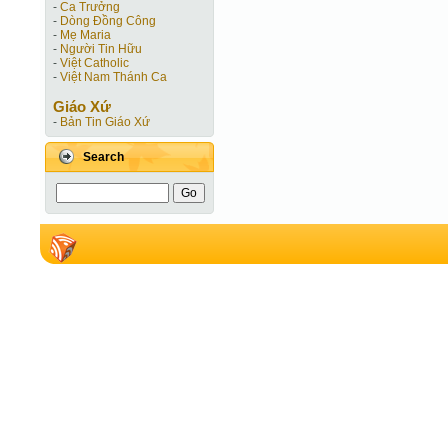
-
Ca Trưởng
-
Dòng Đồng Công
-
Mẹ Maria
-
Người Tin Hữu
-
Việt Catholic
-
Việt Nam Thánh Ca
Giáo Xứ
-
Bản Tin Giáo Xứ
Search