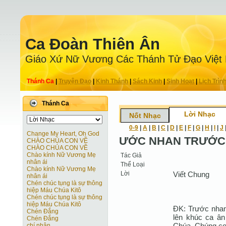
Ca Ðoàn Thiên Ân
Giáo Xứ Nữ Vương Các Thánh Tử Ðạo Việt
Thánh Ca
|
Truyện Ðạo
|
Kinh Thánh
|
Sách Kinh
|
Sinh Hoạt
|
Lịch Trìn
Thánh Ca
Lời Nhạc
Nốt Nhạc
0-9
|
A
|
B
|
C
|
D
|
E
|
F
|
G
|
H
|
I
|
J
Change My Heart, Oh God
ƯỚC NHAN TRƯỚC
CHÀO CHÚA CON VỀ
CHÀO CHÚA CON VỀ
Chào kính Nữ Vương Mẹ
Tác Giả
nhân ái
Thể Loại
Chào kính Nữ Vương Mẹ
Lời
Viết Chung
nhân ái
Chén chúc tụng là sự thông
hiệp Máu Chúa Kitô
Chén chúc tụng là sự thông
hiệp Máu Chúa Kitô
ĐK: Trước nhan
Chén Đắng
lên khúc ca ân
Chén Đắng
Chúa. Chúng con
chí nhân