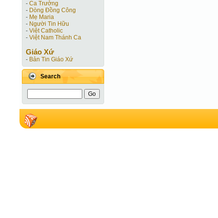
-
Ca Trưởng
-
Dòng Đồng Công
-
Mẹ Maria
-
Người Tin Hữu
-
Việt Catholic
-
Việt Nam Thánh Ca
Giáo Xứ
-
Bản Tin Giáo Xứ
Search