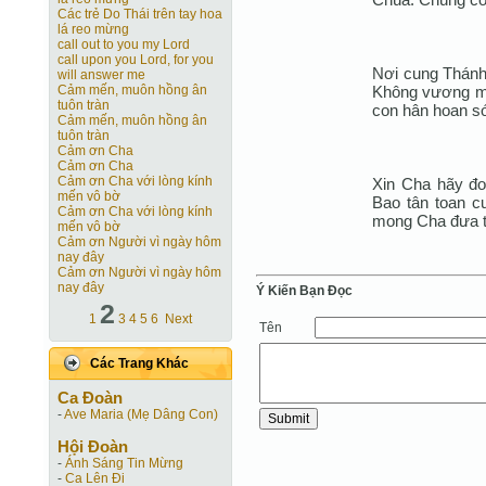
Các trẻ Do Thái trên tay hoa
lá reo mừng
call out to you my Lord
call upon you Lord, for you
Nơi cung Thánh
will answer me
Không vương ma
Cảm mến, muôn hồng ân
tuôn tràn
con hân hoan s
Cảm mến, muôn hồng ân
tuôn tràn
Cảm ơn Cha
Cảm ơn Cha
Cảm ơn Cha với lòng kính
Xin Cha hãy đoá
mến vô bờ
Bao tân toan c
Cảm ơn Cha với lòng kính
mong Cha đưa t
mến vô bờ
Cảm ơn Người vì ngày hôm
nay đây
Cảm ơn Người vì ngày hôm
nay đây
Ý Kiến Bạn Ðọc
2
1
3
4
5
6
Next
Tên
Các Trang Khác
Ca Ðoàn
-
Ave Maria (Mẹ Dâng Con)
Hội Ðoàn
-
Ánh Sáng Tin Mừng
-
Ca Lên Đi