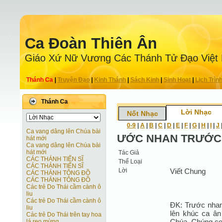
Ca Ðoàn Thiên Ân
Giáo Xứ Nữ Vương Các Thánh Tử Ðạo Việt
Thánh Ca
|
Truyện Ðạo
|
Kinh Thánh
|
Sách Kinh
|
Sinh Hoạt
|
Lịch Trìn
Thánh Ca
Lời Nhạc
Nốt Nhạc
0-9
|
A
|
B
|
C
|
D
|
E
|
F
|
G
|
H
|
I
|
J
Ca vang dâng lên Chúa bài
ƯỚC NHAN TRƯỚC
hát mới
Ca vang dâng lên Chúa bài
hát mới
Tác Giả
CÁC THÁNH TIẾN SĨ
Thể Loại
CÁC THÁNH TIẾN SĨ
Lời
Viết Chung
CÁC THÁNH TÔNG ĐỒ
CÁC THÁNH TÔNG ĐỒ
Các trẻ Do Thái cầm cành ô
liu
Các trẻ Do Thái cầm cành ô
ĐK: Trước nhan
liu
lên khúc ca ân
Các trẻ Do Thái trên tay hoa
Chúa. Chúng con
lá reo mừng