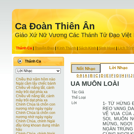
Ca Ðoàn Thiên Ân
Giáo Xứ Nữ Vương Các Thánh Tử Ðạo Việt
Thánh Ca
|
Truyện Ðạo
|
Kinh Thánh
|
Sách Kinh
|
Sinh Hoạt
|
Lịch Trìn
Thánh Ca
Lời Nhạc
Nốt Nhạc
0-9
|
A
|
B
|
C
|
D
|
E
|
F
|
G
|
H
|
I
|
J
Chiều thứ năm hôm nào
UA MUÔN LOÀI
Ngài cầm lấy chiếc bánh
Chiều về nắng tắt, cánh
mây trôi dạt phía xa
Tác Giả
Chiều về nắng tắt, cánh
Thể Loại
mây trôi dạt phía xa
Lời
1- TỪ HỪNG 
Chính Chúa là chốn con
REO VANG DA
nương nhờ ngày ngày
Chính Chúa là chốn con
VÊ VUA CỦA
nương nhờ ngày ngày
SOI, MUÔN N
Chính Chúa, chính Ngài
MỪNG, NGỢI 
đầy lòng khoan dung nhân
NGÀN TRÙNG 
hậu
CÙNG NGỢI K
Chính Chúa, chính Ngài