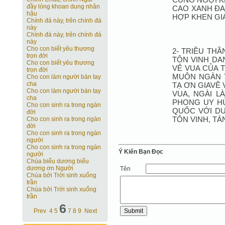
đầy lòng khoan dung nhân
CAO XANH ĐA
hậu
HỢP KHEN GIA
Chính đá này, trên chính đá
này
Chính đá này, trên chính đá
này
Cho con biết yêu thương
2- TRIỀU TH
trọn đời
TÔN VINH DA
Cho con biết yêu thương
VÊ VUA CỦA 
trọn đời
MUÔN NGÀN T
Cho con làm người bàn tay
cha
TẠ ƠN GIAVÊ 
Cho con làm người bàn tay
VUA, NGÀI L
cha
PHONG UY HÙ
Cho con sinh ra trong ngàn
QUỐC VỚI DƯ
đời
TÔN VINH, T
Cho con sinh ra trong ngàn
đời
Cho con sinh ra trong ngàn
người
Cho con sinh ra trong ngàn
Ý Kiến Bạn Ðọc
người
Chúa biểu dương biểu
dương ơn Người
Tên
Chúa bởi Trời sinh xuống
trần
Chúa bởi Trời sinh xuống
trần
6
Prev
4
5
7
8
9
Next