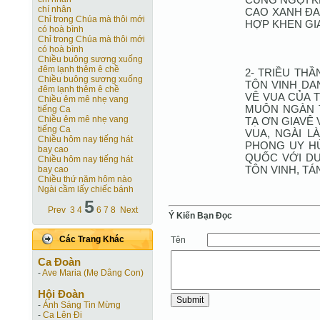
chí nhân
CAO XANH ĐA
Chỉ trong Chúa mà thôi mới
HỢP KHEN GIA
có hoà bình
Chỉ trong Chúa mà thôi mới
có hoà bình
Chiều buông sương xuống
đêm lạnh thêm ê chề
2- TRIỀU TH
Chiều buông sương xuống
TÔN VINH DA
đêm lạnh thêm ê chề
VÊ VUA CỦA 
Chiều êm mê nhẹ vang
MUÔN NGÀN T
tiếng Ca
Chiều êm mê nhẹ vang
TẠ ƠN GIAVÊ 
tiếng Ca
VUA, NGÀI L
Chiều hôm nay tiếng hát
PHONG UY HÙ
bay cao
QUỐC VỚI DƯ
Chiều hôm nay tiếng hát
TÔN VINH, T
bay cao
Chiều thứ năm hôm nào
Ngài cầm lấy chiếc bánh
5
Prev
3
4
6
7
8
Next
Ý Kiến Bạn Ðọc
Các Trang Khác
Tên
Ca Ðoàn
-
Ave Maria (Mẹ Dâng Con)
Hội Ðoàn
-
Ánh Sáng Tin Mừng
-
Ca Lên Đi