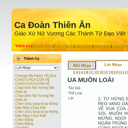
Ca Ðoàn Thiên Ân
Giáo Xứ Nữ Vương Các Thánh Tử Ðạo Việt
Thánh Ca
|
Truyện Ðạo
|
Kinh Thánh
|
Sách Kinh
|
Sinh Hoạt
|
Lịch Trìn
Thánh Ca
Lời Nhạc
Nốt Nhạc
0-9
|
A
|
B
|
C
|
D
|
E
|
F
|
G
|
H
|
I
|
J
Change My Heart, Oh God
UA MUÔN LOÀI
CHÀO CHÚA CON VỀ
CHÀO CHÚA CON VỀ
Chào kính Nữ Vương Mẹ
Tác Giả
nhân ái
Thể Loại
Chào kính Nữ Vương Mẹ
Lời
1- TỪ HỪNG 
nhân ái
REO VANG DA
Chén chúc tụng là sự thông
hiệp Máu Chúa Kitô
VÊ VUA CỦA
Chén chúc tụng là sự thông
SOI, MUÔN N
hiệp Máu Chúa Kitô
MỪNG, NGỢI 
Chén Đắng
NGÀN TRÙNG 
Chén Đắng
CÙNG NGỢI K
chí nhân