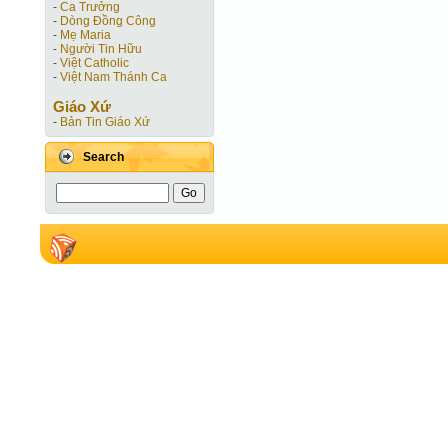
-
Ca Trưởng
-
Dòng Đồng Công
-
Mẹ Maria
-
Người Tin Hữu
-
Việt Catholic
-
Việt Nam Thánh Ca
Giáo Xứ
-
Bản Tin Giáo Xứ
Search