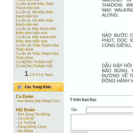
Ca lên đi hỡi triều Thần
SHADOW, WA
Thánh trên trời.
WAY. WALKIN
Ca lên đi, hỡi triều thần
ALONG.
thánh trên trời
Ca lên đi, hỡi triều thần
thánh trên trời
Ca lên đi, thần thánh trên
thiên đình hiển vinh
NÀO BƯỚC C
Ca lên đi, thần thánh trên
PHÚT, DỌC 
thiên đình hiển vinh
CÙNG GIÊSU,
Ca lên đi! Thần Thánh trên
Thiên Ðình
Ca lên đi! Thần Thánh trên
Thiên Ðình
CA MỪNG THÁNH NỮ
DẦU GẶP HỒI
CA MỪNG THÁNH NỮ
BÃO BÙNG, 
1
2
3
4
5
6
Next
ĐƯỜNG VỀ T
ĐỒNG HÀNH V
Các Trang Khác
Ca Ðoàn
Ý Kiến Bạn Ðọc
-
Ave Maria (Mẹ Dâng Con)
Hội Ðoàn
Tên
-
Ánh Sáng Tin Mừng
-
Ca Lên Đi
-
Ca Trưởng
-
Dòng Đồng Công
-
Mẹ Maria