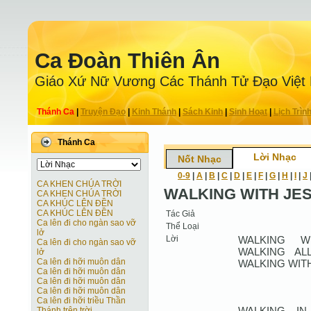
Ca Ðoàn Thiên Ân
Giáo Xứ Nữ Vương Các Thánh Tử Ðạo Việt
Thánh Ca
|
Truyện Ðạo
|
Kinh Thánh
|
Sách Kinh
|
Sinh Hoạt
|
Lịch Trìn
Thánh Ca
Lời Nhạc
Nốt Nhạc
0-9
|
A
|
B
|
C
|
D
|
E
|
F
|
G
|
H
|
I
|
J
CA KHEN CHÚA TRỜI
WALKING WITH JE
CA KHEN CHÚA TRỜI
CA KHÚC LÊN ĐỀN
CA KHÚC LÊN ĐỀN
Tác Giả
Ca lên đi cho ngàn sao vỡ
Thể Loại
lở
Lời
WALKING W
Ca lên đi cho ngàn sao vỡ
WALKING AL
lở
Ca lên đi hỡi muôn dân
WALKING WITH
Ca lên đi hỡi muôn dân
Ca lên đi hỡi muôn dân
Ca lên đi hỡi muôn dân
Ca lên đi hỡi triều Thần
WALKING IN
Thánh trên trời.