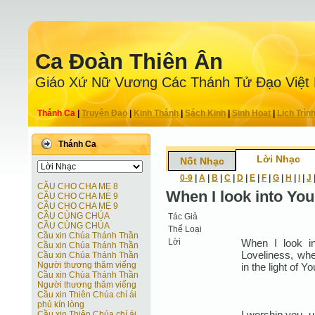
Ca Ðoàn Thiên Ân
Giáo Xứ Nữ Vương Các Thánh Tử Ðạo Việt
Thánh Ca
|
Truyện Ðạo
|
Kinh Thánh
|
Sách Kinh
|
Sinh Hoạt
|
Lịch Trìn
Thánh Ca
Lời Nhạc
Nốt Nhạc
0-9
|
A
|
B
|
C
|
D
|
E
|
F
|
G
|
H
|
I
|
J
CẦU CHO CHA MẸ 8
When I look into You
CẦU CHO CHA MẸ 9
CẦU CHO CHA MẸ 9
CẦU CÙNG CHÚA
Tác Giả
CẦU CÙNG CHÚA
Thể Loại
Cầu xin Chúa Thánh Thần
Lời
When I look in
Cầu xin Chúa Thánh Thần
Loveliness, wh
Cầu xin Chúa Thánh Thần
Người thương thăm viếng
in the light of Yo
Cầu xin Chúa Thánh Thần
Người thương thăm viếng
Cầu xin Thiên Chúa chí ái
phủ kín lòng
I worship you, u
Cầu xin Thiên Chúa chí ái