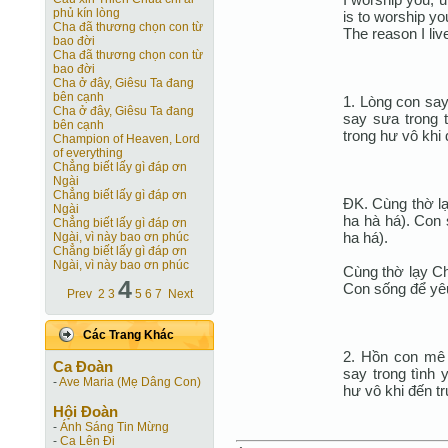
phủ kín lòng
is to worship yo
Cha đã thương chọn con từ
The reason I liv
bao đời
Cha đã thương chọn con từ
bao đời
Cha ở đây, Giêsu Ta đang
bên cạnh
1. Lòng con sa
Cha ở đây, Giêsu Ta đang
say sưa trong 
bên cạnh
trong hư vô khi
Champion of Heaven, Lord
of everything
Chẳng biết lấy gì đáp ơn
Ngài
Chẳng biết lấy gì đáp ơn
ĐK. Cùng thờ lạ
Ngài
ha hà há). Con 
Chẳng biết lấy gì đáp ơn
ha há).
Ngài, vì này bao ơn phúc
Chẳng biết lấy gì đáp ơn
Ngài, vì này bao ơn phúc
Cùng thờ lạy Ch
4
Con sống để yêu
Prev
2
3
5
6
7
Next
Các Trang Khác
2. Hồn con mê 
Ca Ðoàn
say trong tình 
-
Ave Maria (Mẹ Dâng Con)
hư vô khi đến t
Hội Ðoàn
-
Ánh Sáng Tin Mừng
-
Ca Lên Đi