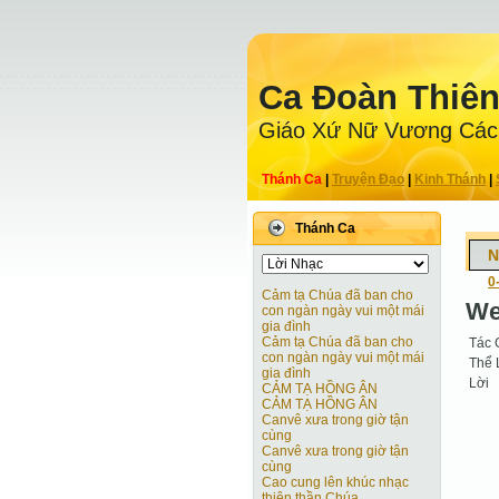
Ca Ðoàn Thiê
Giáo Xứ Nữ Vương Các
Thánh Ca
|
Truyện Ðạo
|
Kinh Thánh
|
Thánh Ca
N
0
Cảm tạ Chúa đã ban cho
We
con ngàn ngày vui một mái
gia đình
Cảm tạ Chúa đã ban cho
Tác 
con ngàn ngày vui một mái
Thể 
gia đình
Lời
CẢM TẠ HỒNG ÂN
CẢM TẠ HỒNG ÂN
Canvê xưa trong giờ tận
cùng
Canvê xưa trong giờ tận
cùng
Cao cung lên khúc nhạc
thiên thần Chúa