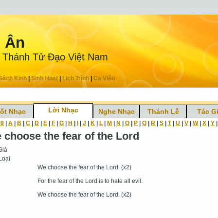
n Ân
 Thánh Tử Ðạo Việt Nam
Sách Kinh
|
Sinh Hoạt
|
Lịch Trình
|
Ca Viên
Lời Nhạc
ốt Nhạc
Nghe Nhạc
Thánh Lễ
Tác G
-9
|
A
|
B
|
C
|
D
|
E
|
F
|
G
|
H
|
I
|
J
|
K
|
L
|
M
|
N
|
O
|
P
|
Q
|
R
|
S
|
T
|
U
|
V
|
W
|
X
|
Y
 choose the fear of the Lord
Giả
Loại
We choose the fear of the Lord. (x2)
For the fear of the Lord is to hate all evil.
We choose the fear of the Lord. (x2)