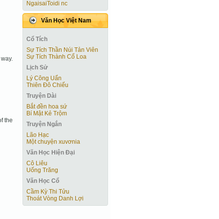
NgaisaiToidi nc
Văn Học Việt Nam
Cổ Tích
Sự Tích Thần Núi Tản Viên
Sự Tích Thành Cổ Loa
 way.
Lịch Sử
Lý Công Uẩn
Thiên Đô Chiếu
Truyện Dài
Bắt đền hoa sứ
Bí Mật Kẻ Trộm
f the
Truyện Ngắn
Lão Hạc
Một chuyện xuvơnia
Văn Học Hiện Ðại
Cô Liêu
Uống Trăng
Văn Học Cổ
Cầm Kỳ Thi Tửu
Thoát Vòng Danh Lợi