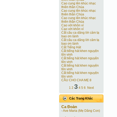
Cao cung lên khúc nhạc
thiên thần Chúa
Cao cung lên khúc nhạc
thiên thần Chúa
Cao cung lên khúc nhạc
thiên thần Chúa
Cao vời khôn ví
Cao vời khôn ví
Cất câu ca dâng lời cảm tạ
bao ơn lành
Cất câu ca dâng lời cảm tạ
bao ơn lành
Cất Tiếng Hát
Cất tiếng hát khen nguyện
tôn vinh
Cất tiếng hát khen nguyện
tôn vinh
Cất tiếng hát khen nguyện
tôn vinh
Cất tiếng hát khen nguyện
tôn vinh
CẦU CHO CHA MẸ 8
3
1
2
4
5
6
Next
Các Trang Khác
Ca Ðoàn
-
Ave Maria (Mẹ Dâng Con)