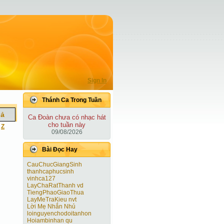
Sign In
Thánh Ca Trong Tuần
iả
Ca Ðoàn chưa có nhạc hát
cho tuần này
|
Z
09/08/2026
Bài Ðọc Hay
CauChucGiangSinh
thanhcaphucsinh
vinhca127
LayChaRatThanh vd
TiengPhaoGiaoThua
LayMeTraKieu nvt
Lời Mẹ Nhắn Nhủ
loinguyenchodoitanhon
Hoiambinhan qu