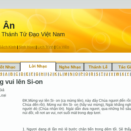
n Ân
 Thánh Tử Ðạo Việt Nam
Sách Kinh
|
Sinh Hoạt
|
Lịch Trình
|
Ca Viên
Lời Nhạc
ốt Nhạc
Nghe Nhạc
Thánh Lễ
Tác G
-9
|
A
|
B
|
C
|
D
|
E
|
F
|
G
|
H
|
I
|
J
|
K
|
L
|
M
|
N
|
O
|
P
|
Q
|
R
|
S
|
T
|
U
|
V
|
W
|
X
|
Y
g vui lên Si-on
Giả
Loại
ĐK.Mừng vui lên Si- on (ca mừng lên), này đây Chúa ngươi đến rồi
Chúa đến rồi). Mừng vui lên Si- on (hãy vui mừng), Ngài khấng ngh
người đó (Chúa nhận lời). Ngài dẫn đưa ngươi, qua những hố sâ
núi đồi, về nơi an vui, nơi suối mát trong đẹp tươi.
1. Ngươi đang đi lần mò lê bước chân tiến trong đêm tối. Sẽ thấ