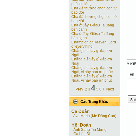
phủ kín lòng
Cha đã thương chọn con từ
bao đời
Cha đã thương chọn con từ
bao đời
Cha ở đây, Giêsu Ta đang
bên cạnh
Cha ở đây, Giêsu Ta đang
bên cạnh
Champion of Heaven, Lord
of everything
Chẳng biết lấy gì đáp ơn
Ngài
Chẳng biết lấy gì đáp ơn
Ngài
Ý Ki
Chẳng biết lấy gì đáp ơn
Ngài, vì này bao ơn phúc
Tên
Chẳng biết lấy gì đáp ơn
Ngài, vì này bao ơn phúc
4
Prev
2
3
5
6
7
Next
Các Trang Khác
Ca Ðoàn
-
Ave Maria (Mẹ Dâng Con)
Hội Ðoàn
-
Ánh Sáng Tin Mừng
-
Ca Lên Đi