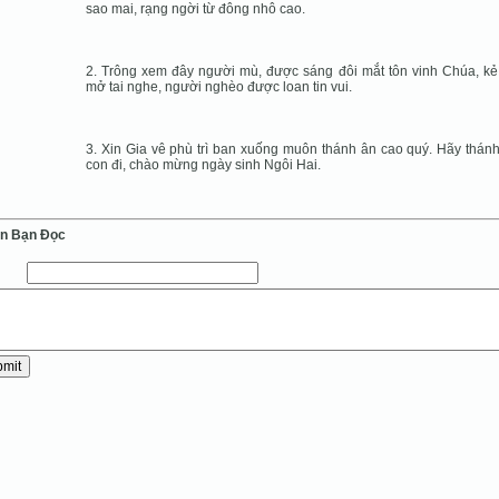
sao mai, rạng ngời từ đông nhô cao.
2. Trông xem đây người mù, được sáng đôi mắt tôn vinh Chúa, kẻ
mở tai nghe, người nghèo được loan tin vui.
3. Xin Gia vê phù trì ban xuống muôn thánh ân cao quý. Hãy thán
con đi, chào mừng ngày sinh Ngôi Hai.
ến Bạn Ðọc