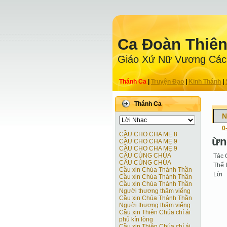
Ca Ðoàn Thiê
Giáo Xứ Nữ Vương Các
Thánh Ca
|
Truyện Ðạo
|
Kinh Thánh
|
Thánh Ca
N
0
CẦU CHO CHA MẸ 8
ừn
CẦU CHO CHA MẸ 9
CẦU CHO CHA MẸ 9
CẦU CÙNG CHÚA
Tác 
CẦU CÙNG CHÚA
Thể 
Cầu xin Chúa Thánh Thần
Lời
Cầu xin Chúa Thánh Thần
Cầu xin Chúa Thánh Thần
Người thương thăm viếng
Cầu xin Chúa Thánh Thần
Người thương thăm viếng
Cầu xin Thiên Chúa chí ái
phủ kín lòng
Cầu xin Thiên Chúa chí ái