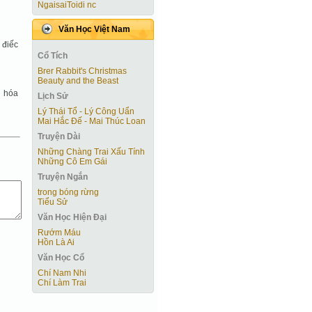
NgaisaiToidi nc
Văn Học Việt Nam
 điếc
Cổ Tích
Brer Rabbit's Christmas
Beauty and the Beast
h hóa
Lịch Sử
Lý Thái Tổ - Lý Công Uẩn
Mai Hắc Đế - Mai Thúc Loan
Truyện Dài
Những Chàng Trai Xấu Tính
Những Cô Em Gái
Truyện Ngắn
trong bóng rừng
Tiểu Sử
Văn Học Hiện Ðại
Rướm Máu
Hồn Là Ai
Văn Học Cổ
Chí Nam Nhi
Chí Làm Trai