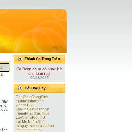
Sign In
Thánh Ca Trong Tuần
iả
Ca Ðoàn chưa có nhạc hát
cho tuần này
|
Z
09/08/2026
Bài Ðọc Hay
CauChucGiangSinh
thanhcaphucsinh
 (này
vinhca127
e lời
LayChaRatThanh vd
u qua
TiengPhaoGiaoThua
LayMeTraKieu nvt
Lời Mẹ Nhắn Nhủ
loinguyenchodoitanhon
Hoiambinhan qu
y ánh