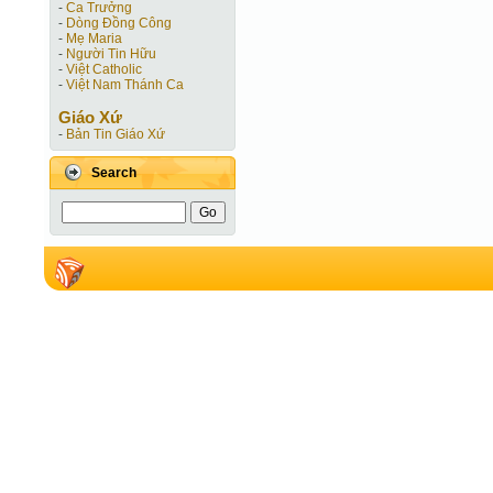
-
Ca Trưởng
-
Dòng Đồng Công
-
Mẹ Maria
-
Người Tin Hữu
-
Việt Catholic
-
Việt Nam Thánh Ca
Giáo Xứ
-
Bản Tin Giáo Xứ
Search