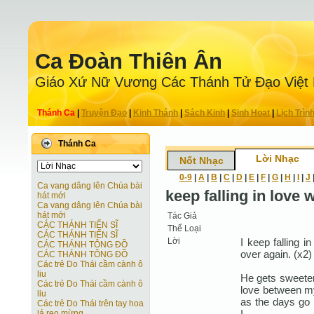
Ca Ðoàn Thiên Ân
Giáo Xứ Nữ Vương Các Thánh Tử Ðạo Việt
Thánh Ca
|
Truyện Ðạo
|
Kinh Thánh
|
Sách Kinh
|
Sinh Hoạt
|
Lịch Trìn
Thánh Ca
Lời Nhạc
Nốt Nhạc
0-9
|
A
|
B
|
C
|
D
|
E
|
F
|
G
|
H
|
I
|
J
Ca vang dâng lên Chúa bài
keep falling in love 
hát mới
Ca vang dâng lên Chúa bài
hát mới
Tác Giả
CÁC THÁNH TIẾN SĨ
Thể Loại
CÁC THÁNH TIẾN SĨ
Lời
I keep falling 
CÁC THÁNH TÔNG ĐỒ
over again. (x2)
CÁC THÁNH TÔNG ĐỒ
Các trẻ Do Thái cầm cành ô
liu
He gets sweeter
Các trẻ Do Thái cầm cành ô
love between m
liu
as the days go
Các trẻ Do Thái trên tay hoa
I.
lá reo mừng