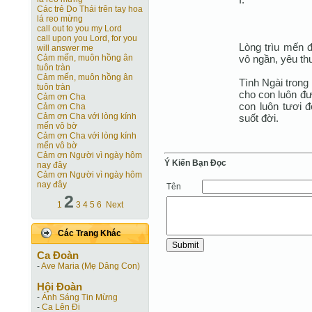
Các trẻ Do Thái trên tay hoa
lá reo mừng
call out to you my Lord
call upon you Lord, for you
Lòng trìu mến 
will answer me
vô ngần, yêu th
Cảm mến, muôn hồng ân
tuôn tràn
Cảm mến, muôn hồng ân
Tình Ngài trong 
tuôn tràn
cho con luôn đư
Cảm ơn Cha
con luôn tươi 
Cảm ơn Cha
Cảm ơn Cha với lòng kính
suốt đời.
mến vô bờ
Cảm ơn Cha với lòng kính
mến vô bờ
Cảm ơn Người vì ngày hôm
Ý Kiến Bạn Ðọc
nay đây
Cảm ơn Người vì ngày hôm
nay đây
Tên
2
1
3
4
5
6
Next
Các Trang Khác
Ca Ðoàn
-
Ave Maria (Mẹ Dâng Con)
Hội Ðoàn
-
Ánh Sáng Tin Mừng
-
Ca Lên Đi