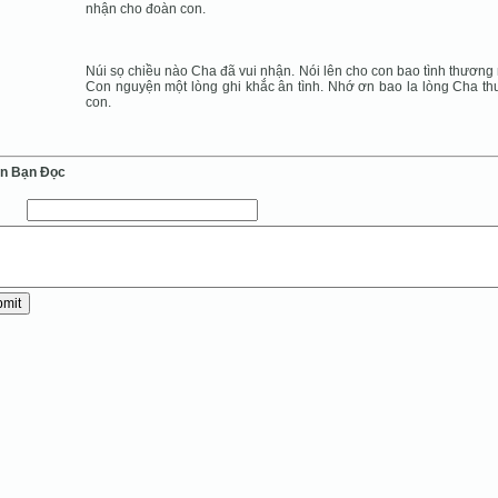
nhận cho đoàn con.
Núi sọ chiều nào Cha đã vui nhận. Nói lên cho con bao tình thương
Con nguyện một lòng ghi khắc ân tình. Nhớ ơn bao la lòng Cha t
con.
ến Bạn Ðọc