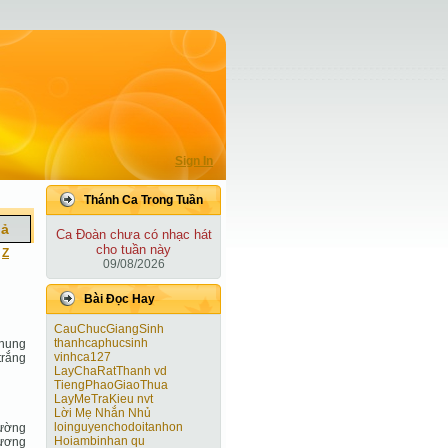
Sign In
Thánh Ca Trong Tuần
iả
Ca Ðoàn chưa có nhạc hát
cho tuần này
|
Z
09/08/2026
Bài Ðọc Hay
CauChucGiangSinh
thanhcaphucsinh
chung
vinhca127
trắng
LayChaRatThanh vd
TiengPhaoGiaoThua
LayMeTraKieu nvt
Lời Mẹ Nhắn Nhủ
loinguyenchodoitanhon
đường
Hoiambinhan qu
hương