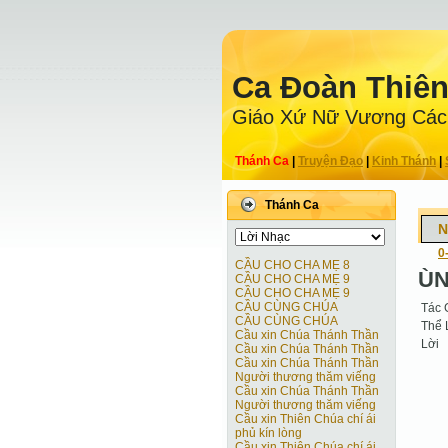
Ca Ðoàn Thiê
Giáo Xứ Nữ Vương Các
Thánh Ca
|
Truyện Ðạo
|
Kinh Thánh
|
Thánh Ca
N
0
CẦU CHO CHA MẸ 8
ÙN
CẦU CHO CHA MẸ 9
CẦU CHO CHA MẸ 9
CẦU CÙNG CHÚA
Tác 
CẦU CÙNG CHÚA
Thể 
Cầu xin Chúa Thánh Thần
Lời
Cầu xin Chúa Thánh Thần
Cầu xin Chúa Thánh Thần
Người thương thăm viếng
Cầu xin Chúa Thánh Thần
Người thương thăm viếng
Cầu xin Thiên Chúa chí ái
phủ kín lòng
Cầu xin Thiên Chúa chí ái