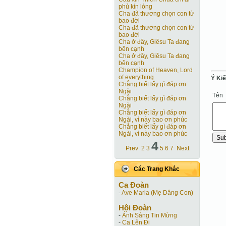
phủ kín lòng
Cha đã thương chọn con từ
bao đời
Cha đã thương chọn con từ
bao đời
Cha ở đây, Giêsu Ta đang
bên cạnh
Cha ở đây, Giêsu Ta đang
bên cạnh
Champion of Heaven, Lord
of everything
Ý Ki
Chẳng biết lấy gì đáp ơn
Ngài
Tên
Chẳng biết lấy gì đáp ơn
Ngài
Chẳng biết lấy gì đáp ơn
Ngài, vì này bao ơn phúc
Chẳng biết lấy gì đáp ơn
Ngài, vì này bao ơn phúc
4
Prev
2
3
5
6
7
Next
Các Trang Khác
Ca Ðoàn
-
Ave Maria (Mẹ Dâng Con)
Hội Ðoàn
-
Ánh Sáng Tin Mừng
-
Ca Lên Đi