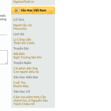
NgaisaiToidi nc
Văn Học Việt Nam
 mến.
hương
Cổ Tích
Người lấy cóc
Pinocchio
Lịch Sử
Lý Công Uẩn
Thiên Đô Chiếu
Truyện Dài
Mắt Biếc
Ngôi Trường Mọi Khi
Truyện Ngắn
Cái ghen đàn ông
Con người điêu trá
Văn Học Hiện Ðại
Cuối Thu
Rướm Máu
Văn Học Cổ
Cảm cựu kiêm trình Cần
chánh học sĩ Nguyễn hầu
Trách Chiêu Hổ