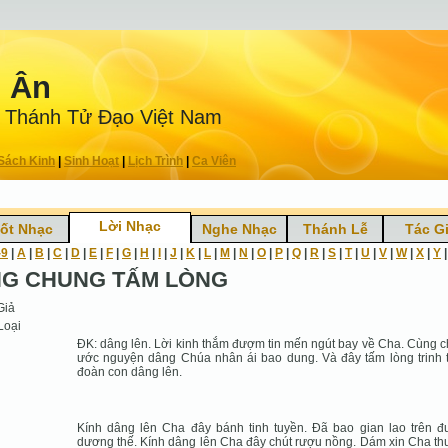
n Ân
 Thánh Tử Ðạo Việt Nam
Sách Kinh
|
Sinh Hoạt
|
Lịch Trình
|
Ca Viên
Lời Nhạc
ốt Nhạc
Nghe Nhạc
Thánh Lễ
Tác G
-9
|
A
|
B
|
C
|
D
|
E
|
F
|
G
|
H
|
I
|
J
|
K
|
L
|
M
|
N
|
O
|
P
|
Q
|
R
|
S
|
T
|
U
|
V
|
W
|
X
|
Y
G CHUNG TẤM LÒNG
Giả
Loại
ĐK: dâng lên. Lời kinh thắm đượm tin mến ngút bay về Cha. Cùng 
ước nguyện dâng Chúa nhân ái bao dung. Và đây tấm lòng trinh 
đoàn con dâng lên.
Kính dâng lên Cha đây bánh tinh tuyền. Đã bao gian lao trên 
dương thế. Kính dâng lên Cha đây chút rượu nồng. Dám xin Cha t