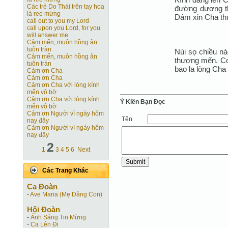
Các trẻ Do Thái trên tay hoa
đường dương th
lá reo mừng
Dám xin Cha th
call out to you my Lord
call upon you Lord, for you
will answer me
Cảm mến, muôn hồng ân
tuôn tràn
Núi sọ chiều nà
Cảm mến, muôn hồng ân
thương mến. Co
tuôn tràn
bao la lòng Cha
Cảm ơn Cha
Cảm ơn Cha
Cảm ơn Cha với lòng kính
mến vô bờ
Cảm ơn Cha với lòng kính
Ý Kiến Bạn Ðọc
mến vô bờ
Cảm ơn Người vì ngày hôm
Tên
nay đây
Cảm ơn Người vì ngày hôm
nay đây
2
1
3
4
5
6
Next
Các Trang Khác
Ca Ðoàn
-
Ave Maria (Mẹ Dâng Con)
Hội Ðoàn
-
Ánh Sáng Tin Mừng
-
Ca Lên Đi