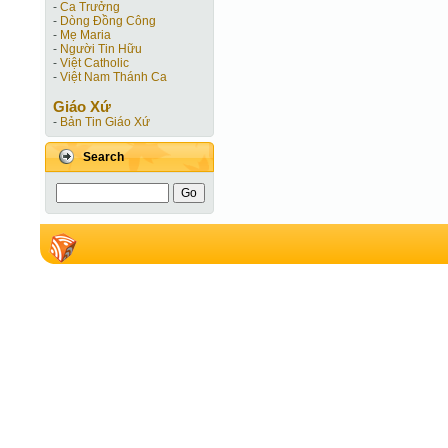
-
Ca Trưởng
-
Dòng Đồng Công
-
Mẹ Maria
-
Người Tin Hữu
-
Việt Catholic
-
Việt Nam Thánh Ca
Giáo Xứ
-
Bản Tin Giáo Xứ
Search