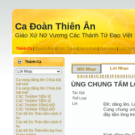
Ca Ðoàn Thiên Ân
Giáo Xứ Nữ Vương Các Thánh Tử Ðạo Việt
Thánh Ca
|
Truyện Ðạo
|
Kinh Thánh
|
Sách Kinh
|
Sinh Hoạt
|
Lịch Trìn
Thánh Ca
Lời Nhạc
Nốt Nhạc
0-9
|
A
|
B
|
C
|
D
|
E
|
F
|
G
|
H
|
I
|
J
Ca vang dâng lên Chúa bài
ÙNG CHUNG TẤM 
hát mới
Ca vang dâng lên Chúa bài
hát mới
Tác Giả
CÁC THÁNH TIẾN SĨ
Thể Loại
CÁC THÁNH TIẾN SĨ
Lời
ĐK: dâng lên. L
CÁC THÁNH TÔNG ĐỒ
Cùng chung ướ
CÁC THÁNH TÔNG ĐỒ
Các trẻ Do Thái cầm cành ô
đây tấm lòng tri
liu
Các trẻ Do Thái cầm cành ô
liu
Các trẻ Do Thái trên tay hoa
Kính dâng lên C
lá reo mừng