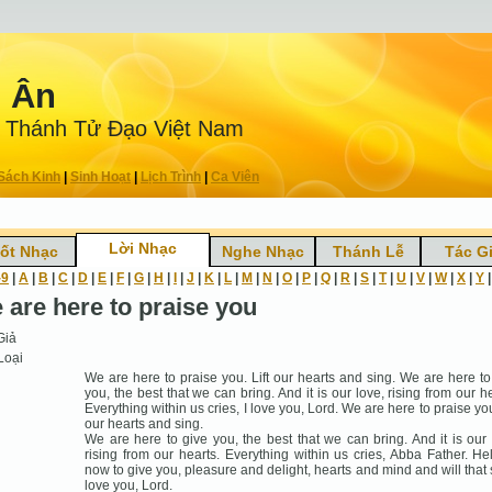
n Ân
 Thánh Tử Ðạo Việt Nam
Sách Kinh
|
Sinh Hoạt
|
Lịch Trình
|
Ca Viên
Lời Nhạc
ốt Nhạc
Nghe Nhạc
Thánh Lễ
Tác G
-9
|
A
|
B
|
C
|
D
|
E
|
F
|
G
|
H
|
I
|
J
|
K
|
L
|
M
|
N
|
O
|
P
|
Q
|
R
|
S
|
T
|
U
|
V
|
W
|
X
|
Y
 are here to praise you
Giả
Loại
We are here to praise you. Lift our hearts and sing. We are here to
you, the best that we can bring. And it is our love, rising from our he
Everything within us cries, I love you, Lord. We are here to praise you
our hearts and sing.
We are here to give you, the best that we can bring. And it is our 
rising from our hearts. Everything within us cries, Abba Father. He
now to give you, pleasure and delight, hearts and mind and will that s
love you, Lord.