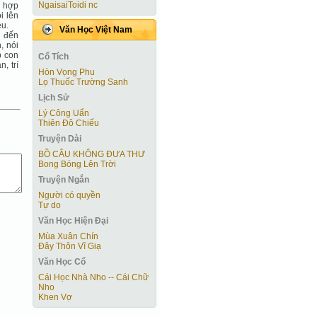
NgaisaiToidi nc
n hợp
i lên
ều.
Văn Học Việt Nam
n đến
, nói
p con
Cổ Tích
, trí
Hòn Vọng Phu
Lọ Thuốc Trường Sanh
Lịch Sử
Lý Công Uẩn
Thiên Đô Chiếu
Truyện Dài
BỒ CÂU KHÔNG ĐƯA THƯ
Bong Bóng Lên Trời
Truyện Ngắn
Người có quyền
Tự do
Văn Học Hiện Ðại
Mùa Xuân Chín
Đây Thôn Vĩ Giạ
Văn Học Cổ
Cái Học Nhà Nho -- Cái Chữ
Nho
Khen Vợ