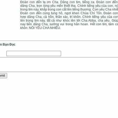
Đoàn con đến tạ ơn Cha. Dâng con tim, tiếng ca. Đoàn con đế
dâng Cha, trọn lòng yêu mến thiết tha. Chính tiếng yêu của con, nó
trong tim này, khắp trong con cất lên tiếng thương. Con yêu Cha nhi
Đoàn con đến cùng tung hô, ngợi khen Chúa Chí Tôn. Đoàn co
hợp dâng Cha, cả hồn, thân xác, trí khôn. Chính tiếng yêu của con
lên trong tim này, tất cả như khóc lên tới Cha Abba, cha yêu. Giú
nay tiến dâng Cha, sướng vui trong hân hoan. Hết con tim, tâm can
khôn: NÓI YÊU CHA NHIỀU.
ến Bạn Ðọc