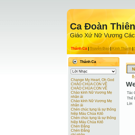
Ca Ðoàn Thiê
Giáo Xứ Nữ Vương Các
Thánh Ca
|
Truyện Ðạo
|
Kinh Thánh
|
Thánh Ca
N
0
Change My Heart, Oh God
We
CHÀO CHÚA CON VỀ
CHÀO CHÚA CON VỀ
Chào kính Nữ Vương Mẹ
Tác 
nhân ái
Thể 
Chào kính Nữ Vương Mẹ
Lời
nhân ái
Chén chúc tụng là sự thông
hiệp Máu Chúa Kitô
Chén chúc tụng là sự thông
hiệp Máu Chúa Kitô
Chén Đắng
Chén Đắng
chí nhân