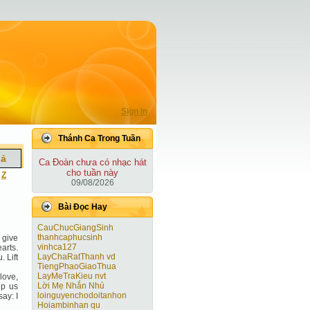
Sign In
Thánh Ca Trong Tuần
iả
Ca Ðoàn chưa có nhạc hát
cho tuần này
|
Z
09/08/2026
Bài Ðọc Hay
CauChucGiangSinh
thanhcaphucsinh
 give
vinhca127
arts.
LayChaRatThanh vd
. Lift
TiengPhaoGiaoThua
LayMeTraKieu nvt
love,
Lời Mẹ Nhắn Nhủ
lp us
loinguyenchodoitanhon
ay: I
Hoiambinhan qu