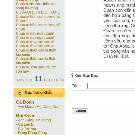
Chúa ở với con, triều ánh
hearts and mind 
sáng hy vọng
Đoàn con đến t
CHÚA ƠI CON BIẾT RẰNG
đến hợp dâng Ch
Chúa ơi hồn con hướng về
yêu của con, nó
Chúa
tiếng thương. C
Chúa ơi hồn con hướng về
Chúa
Đoàn con đến c
Chúa ơi nay ngày xuân
con đến hợp dâ
Chúa ơi nay ngày xuân
tiếng yêu của co
Chúa ơi ở lại với con đi
tới Cha Abba, 
Chúa ơi ở lại với con đi
Chúa ơi thân con là thân
vui trong hân h
lúa miến
CHA NHIỀU.
Chúa ơi thân con là thân
lúa miến
Chúa ơi, con đây, trái tim
con này
Ý Kiến Bạn Ðọc
11
Prev
9
10
12
13
14
Next
Tên
Các Trang Khác
Ca Ðoàn
-
Ave Maria (Mẹ Dâng Con)
Hội Ðoàn
-
Ánh Sáng Tin Mừng
-
Ca Lên Đi
-
Ca Trưởng
-
Dòng Đồng Công