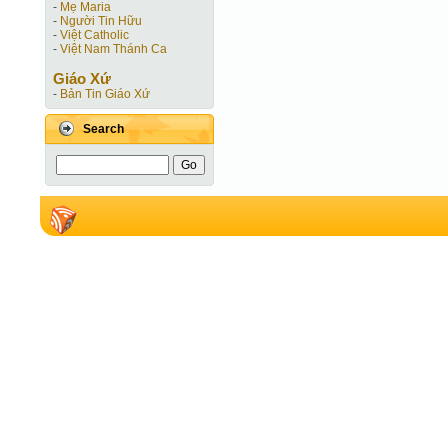
-
Mẹ Maria
-
Người Tin Hữu
-
Việt Catholic
-
Việt Nam Thánh Ca
Giáo Xứ
-
Bản Tin Giáo Xứ
Search