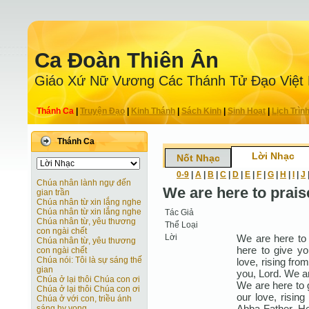
Ca Ðoàn Thiên Ân
Giáo Xứ Nữ Vương Các Thánh Tử Ðạo Việt
Thánh Ca
|
Truyện Ðạo
|
Kinh Thánh
|
Sách Kinh
|
Sinh Hoạt
|
Lịch Trìn
Thánh Ca
Lời Nhạc
Nốt Nhạc
0-9
|
A
|
B
|
C
|
D
|
E
|
F
|
G
|
H
|
I
|
J
Chúa nhân lành ngự đến
We are here to prais
gian trần
Chúa nhân từ xin lắng nghe
Chúa nhân từ xin lắng nghe
Tác Giả
Chúa nhân từ, yêu thương
Thể Loại
con ngài chết
Lời
We are here to 
Chúa nhân từ, yêu thương
here to give yo
con ngài chết
Chúa nói: Tôi là sự sáng thế
love, rising fro
gian
you, Lord. We ar
Chúa ở lại thôi Chúa con ơi
We are here to g
Chúa ở lại thôi Chúa con ơi
our love, rising
Chúa ở với con, triều ánh
Abba Father. He
sáng hy vọng