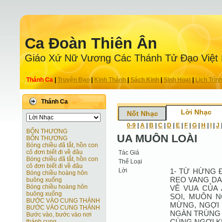
Ca Ðoàn Thiên Ân
Giáo Xứ Nữ Vương Các Thánh Tử Ðạo Việt
Thánh Ca
|
Truyện Ðạo
|
Kinh Thánh
|
Sách Kinh
|
Sinh Hoạt
|
Lịch Trìn
Thánh Ca
Lời Nhạc
Nốt Nhạc
0-9
|
A
|
B
|
C
|
D
|
E
|
F
|
G
|
H
|
I
|
J
BỐN THƯƠNG
UA MUÔN LOÀI
BỐN THƯƠNG
Bóng chiều đã tắt, hồn con
cô đơn biết đi về đâu
Tác Giả
Bóng chiều đã tắt, hồn con
Thể Loại
cô đơn biết đi về đâu
Lời
1- TỪ HỪNG 
Bóng chiều hoàng hôn
REO VANG DA
buông xuống
Bóng chiều hoàng hôn
VÊ VUA CỦA
buông xuống
SOI, MUÔN N
BƯỚC VÀO CUNG THÁNH
MỪNG, NGỢI 
BƯỚC VÀO CUNG THÁNH
NGÀN TRÙNG 
Bước vào, bước vào nơi
CÙNG NGỢI K
thánh cung