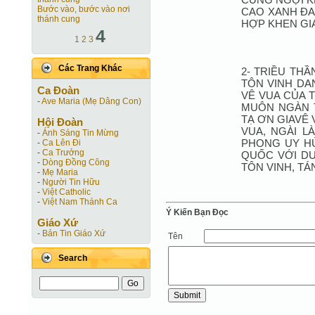
Bước vào, bước vào nơi
CAO XANH ĐA
thánh cung
HỢP KHEN GIA
4
1
2
3
Các Trang Khác
2- TRIỀU TH
TÔN VINH DA
Ca Ðoàn
VÊ VUA CỦA 
-
Ave Maria (Mẹ Dâng Con)
MUÔN NGÀN T
TẠ ƠN GIAVÊ 
Hội Ðoàn
VUA, NGÀI L
-
Ánh Sáng Tin Mừng
PHONG UY HÙ
-
Ca Lên Đi
-
Ca Trưởng
QUỐC VỚI DƯ
-
Dòng Đồng Công
TÔN VINH, T
-
Mẹ Maria
-
Người Tin Hữu
-
Việt Catholic
-
Việt Nam Thánh Ca
Ý Kiến Bạn Ðọc
Giáo Xứ
-
Bản Tin Giáo Xứ
Tên
Search