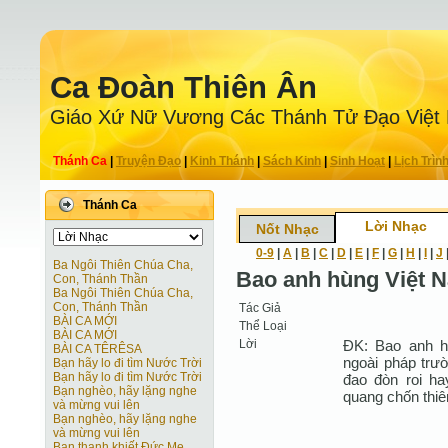
Ca Ðoàn Thiên Ân
Giáo Xứ Nữ Vương Các Thánh Tử Ðạo Việt
Thánh Ca
|
Truyện Ðạo
|
Kinh Thánh
|
Sách Kinh
|
Sinh Hoạt
|
Lịch Trìn
Thánh Ca
Lời Nhạc
Nốt Nhạc
0-9
|
A
|
B
|
C
|
D
|
E
|
F
|
G
|
H
|
I
|
J
Ba Ngôi Thiên Chúa Cha,
Bao anh hùng Việt 
Con, Thánh Thần
Ba Ngôi Thiên Chúa Cha,
Con, Thánh Thần
Tác Giả
BÀI CA MỚI
Thể Loại
BÀI CA MỚI
Lời
ÐK: Bao anh h
BÀI CA TÊRÊSA
ngoài pháp trư
Bạn hãy lo đi tìm Nước Trời
Bạn hãy lo đi tìm Nước Trời
đao đòn roi ha
Bạn nghèo, hãy lặng nghe
quang chốn thi
và mừng vui lên
Bạn nghèo, hãy lặng nghe
và mừng vui lên
Bạn thanh khiết Ðức Mẹ