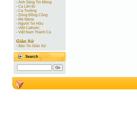
-
Ánh Sáng Tin Mừng
-
Ca Lên Đi
-
Ca Trưởng
-
Dòng Đồng Công
-
Mẹ Maria
-
Người Tin Hữu
-
Việt Catholic
-
Việt Nam Thánh Ca
Giáo Xứ
-
Bản Tin Giáo Xứ
Search