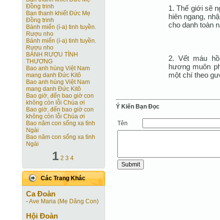
Ðồng trinh
1. Thế giới sẽ 
Bạn thanh khiết Ðức Mẹ
hiên ngang, nhậ
Ðồng trinh
cho danh toàn n
Bánh miến (í-a) tinh tuyền.
Rượu nho
Bánh miến (í-a) tinh tuyền.
Rượu nho
BÁNH RƯỢU TÌNH
2. Vết máu hồ
THƯƠNG
hương muôn phư
Bao anh hùng Việt Nam
một chí theo g
mang danh Ðức Kitô
Bao anh hùng Việt Nam
mang danh Ðức Kitô
Bao giờ, đến bao giờ con
không còn lỗi Chúa ơi
Ý Kiến Bạn Ðọc
Bao giờ, đến bao giờ con
không còn lỗi Chúa ơi
Tên
Bao năm con sống xa tình
Ngài
Bao năm con sống xa tình
Ngài
1
2
3
4
Các Trang Khác
Ca Ðoàn
-
Ave Maria (Mẹ Dâng Con)
Hội Ðoàn