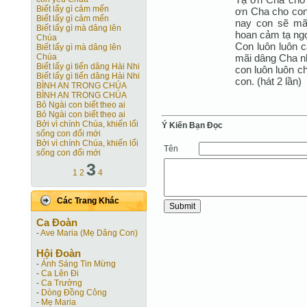
Biết lấy gì cảm mến
ơn Cha cho con
Biết lấy gì cảm mến
nay con sẽ mãi
Biết lấy gì mà dâng lên
hoan cảm tạ ng
Chúa
Con luôn luôn c
Biết lấy gì mà dâng lên
mãi dâng Cha nh
Chúa
Biết lấy gì tiến dâng Hài Nhi
con luôn luôn c
Biết lấy gì tiến dâng Hài Nhi
con. (hát 2 lần)
BÌNH AN TRONG CHÚA
BÌNH AN TRONG CHÚA
Bỏ Ngài con biết theo ai
Bỏ Ngài con biết theo ai
Bởi vì chính Chúa, khiến lối
Ý Kiến Bạn Ðọc
sống con đổi mới
Bởi vì chính Chúa, khiến lối
Tên
sống con đổi mới
3
1
2
4
Các Trang Khác
Ca Ðoàn
-
Ave Maria (Mẹ Dâng Con)
Hội Ðoàn
-
Ánh Sáng Tin Mừng
-
Ca Lên Đi
-
Ca Trưởng
-
Dòng Đồng Công
-
Mẹ Maria