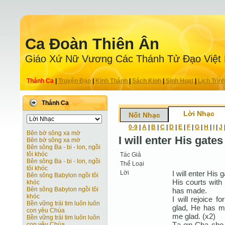
Ca Ðoàn Thiên Ân
Giáo Xứ Nữ Vương Các Thánh Tử Ðạo Việt
Thánh Ca
|
Truyện Ðạo
|
Kinh Thánh
|
Sách Kinh
|
Sinh Hoạt
|
Lịch Trìn
Thánh Ca
Lời Nhạc
Nốt Nhạc
0-9
|
A
|
B
|
C
|
D
|
E
|
F
|
G
|
H
|
I
|
J
Bên bờ sông xa mờ
I will enter His gate
Bên bờ sông xa mờ
Bên sông Ba - bi - lon, ngồi
tôi khóc
Tác Giả
Bên sông Ba - bi - lon, ngồi
Thể Loại
tôi khóc
Lời
I will enter His 
Bên sông Babylon ngồi tôi
His courts with 
khóc
Bên sông Babylon ngồi tôi
has made.
khóc
I will rejoice
Bền vững trái tim luôn luôn
glad, He has ma
con yêu Chúa
me glad. (x2)
Bền vững trái tim luôn luôn
Tạ ơn Cha cho c
con yêu Chúa