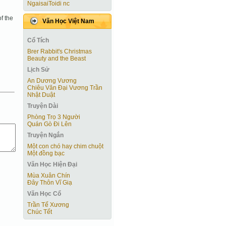
NgaisaiToidi nc
f the
Văn Học Việt Nam
Cổ Tích
Brer Rabbit's Christmas
Beauty and the Beast
Lịch Sử
An Dương Vương
Chiêu Văn Đại Vương Trần
Nhật Duật
Truyện Dài
Phòng Trọ 3 Người
Quán Gò Đi Lên
Truyện Ngắn
Một con chó hay chim chuột
Một đồng bạc
Văn Học Hiện Ðại
Mùa Xuân Chín
Đây Thôn Vĩ Giạ
Văn Học Cổ
Trần Tế Xương
Chúc Tết