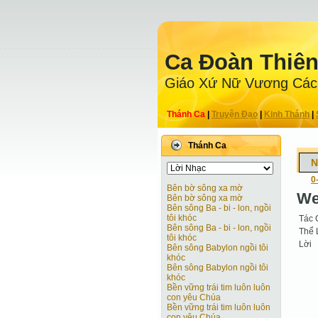
Ca Ðoàn Thiê
Giáo Xứ Nữ Vương Các
Thánh Ca
|
Truyện Ðạo
|
Kinh Thánh
|
Thánh Ca
N
0
Bên bờ sông xa mờ
We
Bên bờ sông xa mờ
Bên sông Ba - bi - lon, ngồi
tôi khóc
Tác 
Bên sông Ba - bi - lon, ngồi
Thể 
tôi khóc
Lời
Bên sông Babylon ngồi tôi
khóc
Bên sông Babylon ngồi tôi
khóc
Bền vững trái tim luôn luôn
con yêu Chúa
Bền vững trái tim luôn luôn
con yêu Chúa