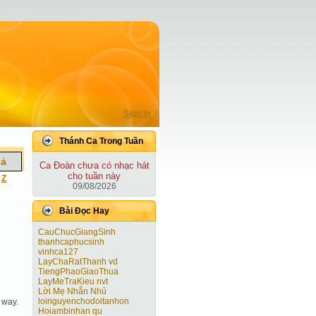
Sign In
Thánh Ca Trong Tuần
iả
Ca Ðoàn chưa có nhạc hát
cho tuần này
|
Z
09/08/2026
Bài Ðọc Hay
CauChucGiangSinh
thanhcaphucsinh
vinhca127
LayChaRatThanh vd
TiengPhaoGiaoThua
LayMeTraKieu nvt
Lời Mẹ Nhắn Nhủ
loinguyenchodoitanhon
 way.
Hoiambinhan qu