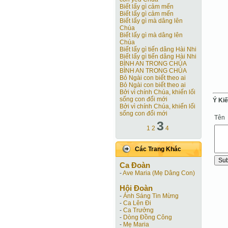
Biết lấy gì cảm mến
Biết lấy gì cảm mến
Biết lấy gì mà dâng lên
Chúa
Biết lấy gì mà dâng lên
Chúa
Biết lấy gì tiến dâng Hài Nhi
Biết lấy gì tiến dâng Hài Nhi
BÌNH AN TRONG CHÚA
BÌNH AN TRONG CHÚA
Bỏ Ngài con biết theo ai
Bỏ Ngài con biết theo ai
Bởi vì chính Chúa, khiến lối
sống con đổi mới
Ý Ki
Bởi vì chính Chúa, khiến lối
sống con đổi mới
Tên
3
1
2
4
Các Trang Khác
Ca Ðoàn
-
Ave Maria (Mẹ Dâng Con)
Hội Ðoàn
-
Ánh Sáng Tin Mừng
-
Ca Lên Đi
-
Ca Trưởng
-
Dòng Đồng Công
-
Mẹ Maria