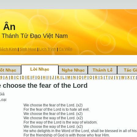
n Ân
 Thánh Tử Ðạo Việt Nam
Sách Kinh
|
Sinh Hoạt
|
Lịch Trình
|
Ca Viên
Lời Nhạc
ốt Nhạc
Nghe Nhạc
Thánh Lễ
Tác G
-9
|
A
|
B
|
C
|
D
|
E
|
F
|
G
|
H
|
I
|
J
|
K
|
L
|
M
|
N
|
O
|
P
|
Q
|
R
|
S
|
T
|
U
|
V
|
W
|
X
|
Y
 choose the fear of the Lord
Giả
Loại
We choose the fear of the Lord. (x2)
For the fear of the Lord is to hate all evil.
We choose the fear of the Lord. (x2)
We choose the way of the Lord. (x2)
For the way of the Lord is the way of wisdom.
We choose the way of the Lord. (x2)
He who delights in the Word of the Lord, shall be blessed in all of his
For the friendship of God is with those who fear Him.