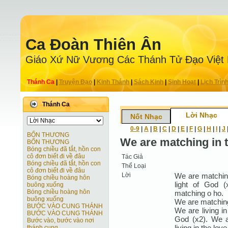
Ca Ðoàn Thiên Ân
Giáo Xứ Nữ Vương Các Thánh Tử Ðạo Việt
Thánh Ca
|
Truyện Ðạo
|
Kinh Thánh
|
Sách Kinh
|
Sinh Hoạt
|
Lịch Trìn
Thánh Ca
Lời Nhạc
Nốt Nhạc
0-9
|
A
|
B
|
C
|
D
|
E
|
F
|
G
|
H
|
I
|
J
BỐN THƯƠNG
We are matching in t
BỐN THƯƠNG
Bóng chiều đã tắt, hồn con
cô đơn biết đi về đâu
Tác Giả
Bóng chiều đã tắt, hồn con
Thể Loại
cô đơn biết đi về đâu
Lời
We are matching
Bóng chiều hoàng hôn
light of God 
buông xuống
Bóng chiều hoàng hôn
matching o ho.
buông xuống
We are matching
BƯỚC VÀO CUNG THÁNH
We are living in
BƯỚC VÀO CUNG THÁNH
God (x2). We ar
Bước vào, bước vào nơi
living in the lov
thánh cung