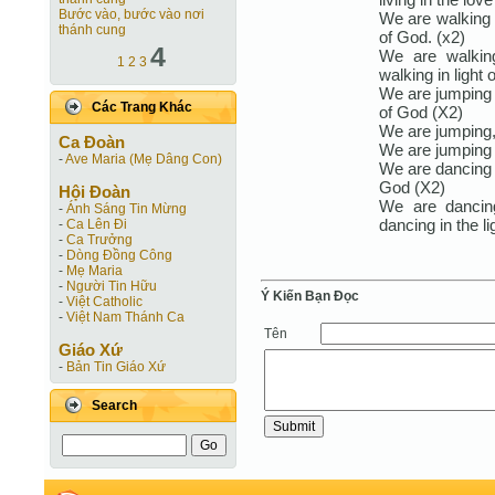
Bước vào, bước vào nơi
We are walking i
thánh cung
of God. (x2)
4
We are walkin
1
2
3
walking in light 
We are jumping i
Các Trang Khác
of God (X2)
We are jumping,
Ca Ðoàn
We are jumping i
-
Ave Maria (Mẹ Dâng Con)
We are dancing t
God (X2)
Hội Ðoàn
We are dancin
-
Ánh Sáng Tin Mừng
dancing in the li
-
Ca Lên Đi
-
Ca Trưởng
-
Dòng Đồng Công
-
Mẹ Maria
-
Người Tin Hữu
Ý Kiến Bạn Ðọc
-
Việt Catholic
-
Việt Nam Thánh Ca
Tên
Giáo Xứ
-
Bản Tin Giáo Xứ
Search