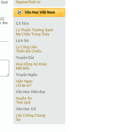
NgaisaiToidi nc
f God
Văn Học Việt Nam
X2)
n the
Cổ Tích
Lọ Thuốc Trường Sanh
Mỵ Châu Trọng Thủy
Lịch Sử
Lý Công Uẩn
Thiên Đô Chiếu
Truyện Dài
Hoa Hồng Xứ Khác
Mắt Biếc
Truyện Ngắn
Viên Ngọc
Lỗi tại ai?
Văn Học Hiện Ðại
Huyền Ảo
Tình Quê
Văn Học Cổ
Lấy Chồng Chung
Sư