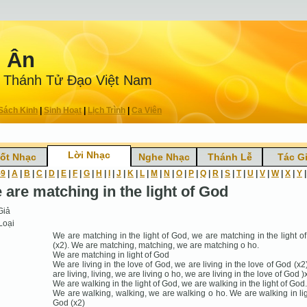
n Ân
 Thánh Tử Ðạo Việt Nam
Sách Kinh
|
Sinh Hoạt
|
Lịch Trình
|
Ca Viên
Lời Nhạc
ốt Nhạc
Nghe Nhạc
Thánh Lễ
Tác G
-9
|
A
|
B
|
C
|
D
|
E
|
F
|
G
|
H
|
I
|
J
|
K
|
L
|
M
|
N
|
O
|
P
|
Q
|
R
|
S
|
T
|
U
|
V
|
W
|
X
|
Y
 are matching in the light of God
Giả
Loại
We are matching in the light of God, we are matching in the light o
(x2). We are matching, matching, we are matching o ho.
We are matching in light of God
We are living in the love of God, we are living in the love of God (x2
are living, living, we are living o ho, we are living in the love of God )
We are walking in the light of God, we are walking in the light of God.
We are walking, walking, we are walking o ho. We are walking in lig
God (x2)