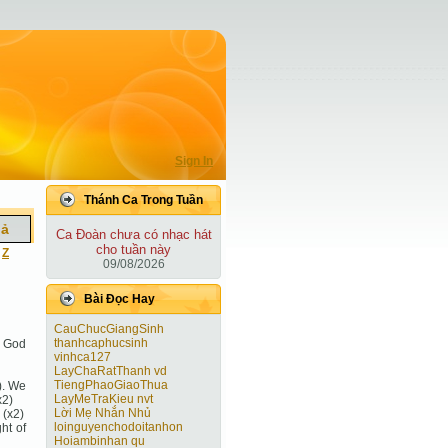
Sign In
Thánh Ca Trong Tuần
iả
Ca Ðoàn chưa có nhạc hát
cho tuần này
|
Z
09/08/2026
Bài Ðọc Hay
CauChucGiangSinh
thanhcaphucsinh
f God
vinhca127
LayChaRatThanh vd
TiengPhaoGiaoThua
). We
LayMeTraKieu nvt
x2)
Lời Mẹ Nhắn Nhủ
 (x2)
loinguyenchodoitanhon
ht of
Hoiambinhan qu