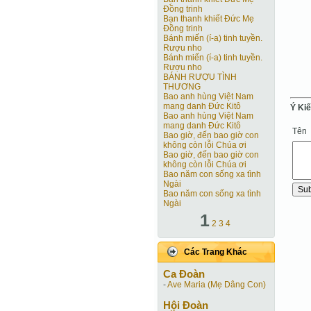
Ðồng trinh
Bạn thanh khiết Ðức Mẹ
Ðồng trinh
Bánh miến (í-a) tinh tuyền.
Rượu nho
Bánh miến (í-a) tinh tuyền.
Rượu nho
BÁNH RƯỢU TÌNH
THƯƠNG
Bao anh hùng Việt Nam
mang danh Ðức Kitô
Ý Ki
Bao anh hùng Việt Nam
mang danh Ðức Kitô
Tên
Bao giờ, đến bao giờ con
không còn lỗi Chúa ơi
Bao giờ, đến bao giờ con
không còn lỗi Chúa ơi
Bao năm con sống xa tình
Ngài
Bao năm con sống xa tình
Ngài
1
2
3
4
Các Trang Khác
Ca Ðoàn
-
Ave Maria (Mẹ Dâng Con)
Hội Ðoàn