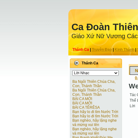
Ca Ðoàn Thiê
Giáo Xứ Nữ Vương Các
Thánh Ca
|
Truyện Ðạo
|
Kinh Thánh
|
Thánh Ca
N
0
Ba Ngôi Thiên Chúa Cha,
We
Con, Thánh Thần
Ba Ngôi Thiên Chúa Cha,
Con, Thánh Thần
Tác 
BÀI CA MỚI
Thể 
BÀI CA MỚI
Lời
BÀI CA TÊRÊSA
Bạn hãy lo đi tìm Nước Trời
Bạn hãy lo đi tìm Nước Trời
Bạn nghèo, hãy lặng nghe
và mừng vui lên
Bạn nghèo, hãy lặng nghe
và mừng vui lên
Bạn thanh khiết Ðức Mẹ