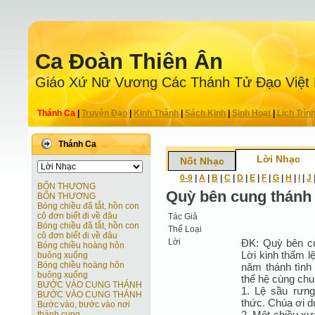
Ca Ðoàn Thiên Ân
Giáo Xứ Nữ Vương Các Thánh Tử Ðạo Việt
Thánh Ca
|
Truyện Ðạo
|
Kinh Thánh
|
Sách Kinh
|
Sinh Hoạt
|
Lịch Trìn
Thánh Ca
Lời Nhạc
Nốt Nhạc
0-9
|
A
|
B
|
C
|
D
|
E
|
F
|
G
|
H
|
I
|
J
BỐN THƯƠNG
Quỳ bên cung thánh 
BỐN THƯƠNG
Bóng chiều đã tắt, hồn con
cô đơn biết đi về đâu
Tác Giả
Bóng chiều đã tắt, hồn con
Thể Loại
cô đơn biết đi về đâu
Lời
ÐK: Quỳ bên cu
Bóng chiều hoàng hôn
Lời kinh thấm l
buông xuống
Bóng chiều hoàng hôn
năm thánh tình
buông xuống
thế hệ cùng chun
BƯỚC VÀO CUNG THÁNH
1. Lệ sầu rưng
BƯỚC VÀO CUNG THÁNH
thức. Chúa ơi d
Bước vào, bước vào nơi
2. Một chiều x
thánh cung