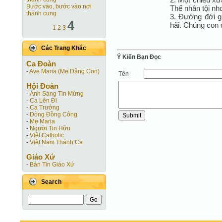
Bước vào, bước vào nơi
Thế nhân tội nh
thánh cung
3. Ðường đời g
4
hãi. Chúng con 
1
2
3
Các Trang Khác
Ý Kiến Bạn Ðọc
Ca Ðoàn
-
Ave Maria (Mẹ Dâng Con)
Tên
Hội Ðoàn
-
Ánh Sáng Tin Mừng
-
Ca Lên Đi
-
Ca Trưởng
-
Dòng Đồng Công
-
Mẹ Maria
-
Người Tin Hữu
-
Việt Catholic
-
Việt Nam Thánh Ca
Giáo Xứ
-
Bản Tin Giáo Xứ
Search