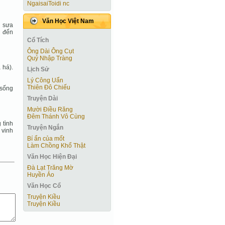
NgaisaiToidi nc
Văn Học Việt Nam
y sưa
i đến
Cổ Tích
Ông Dài Ông Cụt
Quỷ Nhập Tràng
 há).
Lịch Sử
Lý Công Uẩn
Thiên Đô Chiếu
 sống
Truyện Dài
Mười Điều Răng
Đêm Thánh Vô Cùng
 tình
Truyện Ngắn
 vinh
Bí ẩn của mốt
Làm Chồng Khổ Thật
Văn Học Hiện Ðại
Đà Lạt Trăng Mờ
Huyền Ảo
Văn Học Cổ
Truyện Kiều
Truyện Kiều