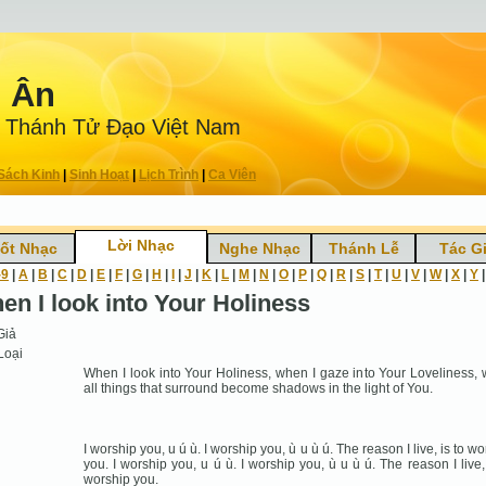
n Ân
 Thánh Tử Ðạo Việt Nam
Sách Kinh
|
Sinh Hoạt
|
Lịch Trình
|
Ca Viên
Lời Nhạc
ốt Nhạc
Nghe Nhạc
Thánh Lễ
Tác G
-9
|
A
|
B
|
C
|
D
|
E
|
F
|
G
|
H
|
I
|
J
|
K
|
L
|
M
|
N
|
O
|
P
|
Q
|
R
|
S
|
T
|
U
|
V
|
W
|
X
|
Y
en I look into Your Holiness
Giả
Loại
When I look into Your Holiness, when I gaze into Your Loveliness,
all things that surround become shadows in the light of You.
I worship you, u ú ù. I worship you, ù u ù ú. The reason I live, is to w
you. I worship you, u ú ù. I worship you, ù u ù ú. The reason I live, 
worship you.