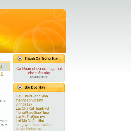
Sign In
Thánh Ca Trong Tuần
iả
Ca Ðoàn chưa có nhạc hát
cho tuần này
|
Z
09/08/2026
Bài Ðọc Hay
CauChucGiangSinh
thanhcaphucsinh
 when
vinhca127
LayChaRatThanh vd
TiengPhaoGiaoThua
LayMeTraKieu nvt
Lời Mẹ Nhắn Nhủ
orship
loinguyenchodoitanhon
is to
Hoiambinhan qu