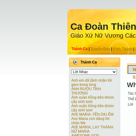
Ca Ðoàn Thiê
Giáo Xứ Nữ Vương Các
Thánh Ca
|
Truyện Ðạo
|
Kinh Thánh
|
Thánh Ca
N
0
Anh em đã lãnh nhận lời
Wh
gieo trong lòng
ÁNH RƯỢU TÌNH
THƯƠNG
Tác 
Ánh xuân hồng trên khóm
Thể 
cây xinh tươi
Lời
Ánh xuân hồng trên khóm
cây xinh tươi
AVE MARIA -TÊN DỊU ÊM
Ave Maria con dâng lời
chào Mẹ
AVE MARIA, LẠY THÁNH
NỮ MARIA
AWESOME GOD