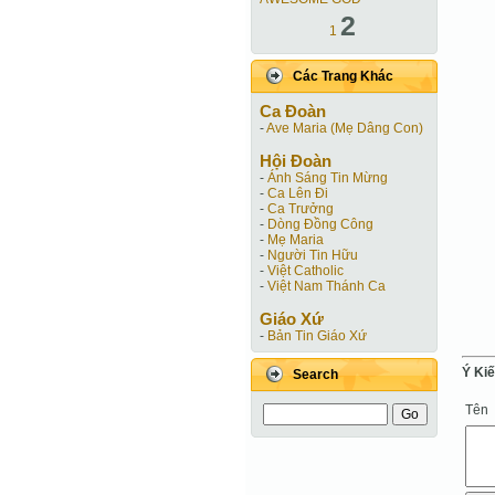
2
1
Các Trang Khác
Ca Ðoàn
-
Ave Maria (Mẹ Dâng Con)
Hội Ðoàn
-
Ánh Sáng Tin Mừng
-
Ca Lên Đi
-
Ca Trưởng
-
Dòng Đồng Công
-
Mẹ Maria
-
Người Tin Hữu
-
Việt Catholic
-
Việt Nam Thánh Ca
Giáo Xứ
-
Bản Tin Giáo Xứ
Ý Ki
Search
Tên