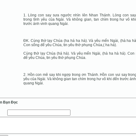
1. Lòng con say sưa ngước nhìn lên Nhan Thánh. Lòng con sa
trong tình yêu của Ngài. Và không gian, tan chìm trong hư vô kh
trước ánh vinh quang Ngài.
ĐK. Cùng thờ lạy Chúa (ha há ha hà). Và yêu mến Ngài, (hà ha hà
Con sống để yêu Chúa, tin yêu thờ phụng Chúa,( ha há).
Cùng thờ lạy Chúa (há hà). Và yêu mến Ngài, (hà ha hà há). Con
để yêu Chúa, tin yêu thờ phụng Chúa.
2. Hồn con mê say khi ngợp trong ơn Thánh. Hồn con vui say trong
yêu của Ngài. Và không gian tan chìm trong hư vô khi đến trước ánh
quang Ngài.
ến Bạn Ðọc