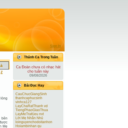
Sign In
Thánh Ca Trong Tuần
iả
Ca Ðoàn chưa có nhạc hát
cho tuần này
|
Z
09/08/2026
Bài Ðọc Hay
CauChucGiangSinh
thanhcaphucsinh
 lòng
vinhca127
LayChaRatThanh vd
TiengPhaoGiaoThua
LayMeTraKieu nvt
Lời Mẹ Nhắn Nhủ
 bên
loinguyenchodoitanhon
 được
Hoiambinhan qu
ên Mẹ