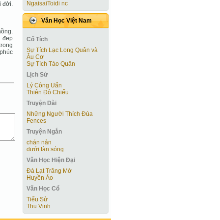
NgaisaiToidi nc
 đời.
Văn Học Việt Nam
hồng.
ẹ đẹp
Cổ Tích
trong
Sự Tích Lạc Long Quân và
 phúc
Âu Cơ
Sự Tích Táo Quân
Lịch Sử
Lý Công Uẩn
Thiên Đô Chiếu
Truyện Dài
Những Người Thích Đùa
Fences
Truyện Ngắn
chán nản
dưới làn sóng
Văn Học Hiện Ðại
Đà Lạt Trăng Mờ
Huyền Ảo
Văn Học Cổ
Tiểu Sử
Thu Vịnh