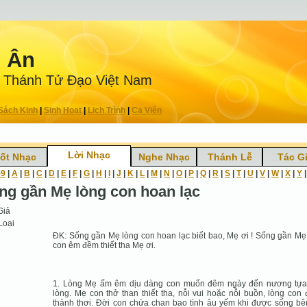
n Ân
 Thánh Tử Ðạo Việt Nam
Sách Kinh
|
Sinh Hoạt
|
Lịch Trình
|
Ca Viên
Lời Nhạc
ốt Nhạc
Nghe Nhạc
Thánh Lễ
Tác G
-9
|
A
|
B
|
C
|
D
|
E
|
F
|
G
|
H
|
I
|
J
|
K
|
L
|
M
|
N
|
O
|
P
|
Q
|
R
|
S
|
T
|
U
|
V
|
W
|
X
|
Y
ng gần Mẹ lòng con hoan lạc
Giả
Loại
ÐK: Sống gần Mẹ lòng con hoan lạc biết bao, Mẹ ơi ! Sống gần Mẹ
con êm đềm thiết tha Mẹ ơi.
1. Lòng Mẹ ấm êm dịu dàng con muốn đêm ngày đến nương tựa
lòng. Mẹ con thở than thiết tha, nỗi vui hoặc nỗi buồn, lòng con
thảnh thơi. Ðời con chứa chan bao tình âu yếm khi được sống b