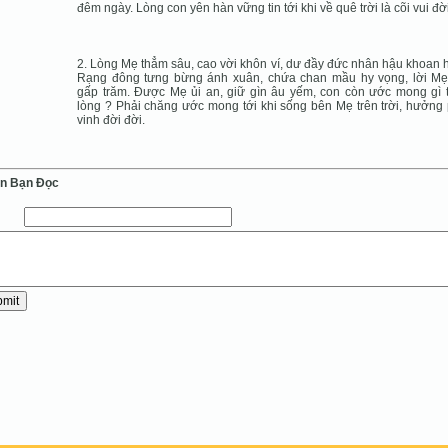
đêm ngày. Lòng con yên hàn vững tin tới khi về quê trời là cõi vui đời
2. Lòng Mẹ thẳm sâu, cao vời khôn ví, dư đầy đức nhân hậu khoan 
Rạng đông tưng bừng ánh xuân, chứa chan mầu hy vọng, lời M
gấp trăm. Ðược Mẹ ủi an, giữ gìn âu yếm, con còn ước mong gì 
lòng ? Phải chăng ước mong tới khi sống bên Mẹ trên trời, hưởng
vinh đời đời.
ến Bạn Ðọc