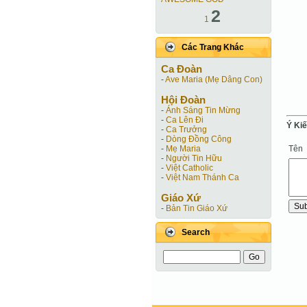
2
1
Các Trang Khác
Ca Ðoàn
-
Ave Maria (Mẹ Dâng Con)
Hội Ðoàn
-
Ánh Sáng Tin Mừng
-
Ca Lên Đi
Ý Ki
-
Ca Trưởng
-
Dòng Đồng Công
Tên
-
Mẹ Maria
-
Người Tin Hữu
-
Việt Catholic
-
Việt Nam Thánh Ca
Giáo Xứ
-
Bản Tin Giáo Xứ
Search