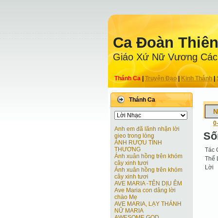
Ca Ðoàn Thiê
Giáo Xứ Nữ Vương Các
Thánh Ca
|
Truyện Ðạo
|
Kinh Thánh
|
Thánh Ca
N
0
Anh em đã lãnh nhận lời
Số
gieo trong lòng
ÁNH RƯỢU TÌNH
THƯƠNG
Tác 
Ánh xuân hồng trên khóm
Thể 
cây xinh tươi
Lời
Ánh xuân hồng trên khóm
cây xinh tươi
AVE MARIA -TÊN DỊU ÊM
Ave Maria con dâng lời
chào Mẹ
AVE MARIA, LẠY THÁNH
NỮ MARIA
AWESOME GOD