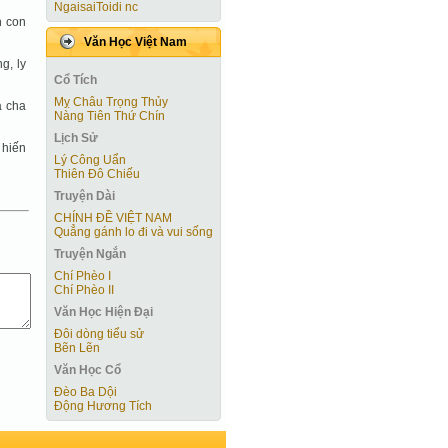
NgaisaiToidi nc
n con
Văn Học Việt Nam
g, ly
Cổ Tích
Mỵ Châu Trọng Thủy
à cha
Nàng Tiên Thứ Chín
Lịch Sử
 hiến
Lý Công Uẩn
Thiên Đô Chiếu
Truyện Dài
CHÍNH ĐỀ VIỆT NAM
Quẳng gánh lo đi và vui sống
Truyện Ngắn
Chí Phèo I
Chí Phèo II
Văn Học Hiện Ðại
Đôi dòng tiểu sử
Bẽn Lẽn
Văn Học Cổ
Đèo Ba Dội
Động Hương Tích