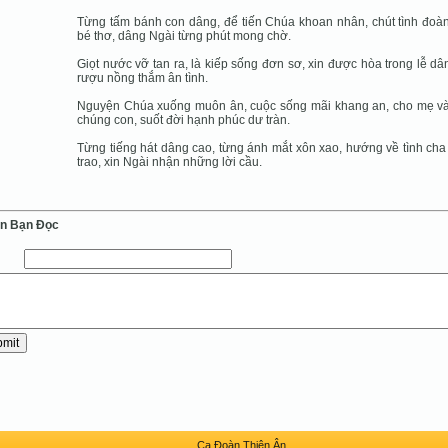
Từng tấm bánh con dâng, để tiến Chúa khoan nhân, chút tình đoà
bé thơ, dâng Ngài từng phút mong chờ.
Giọt nước vỡ tan ra, là kiếp sống đơn sơ, xin được hòa trong lễ dân
rượu nồng thắm ân tình.
Nguyện Chúa xuống muôn ân, cuộc sống mãi khang an, cho mẹ v
chúng con, suốt đời hạnh phúc dư tràn.
Từng tiếng hát dâng cao, từng ánh mắt xôn xao, hướng về tình cha
trao, xin Ngài nhận những lời cầu.
ến Bạn Ðọc
Ca Ðoàn Thiên Ân