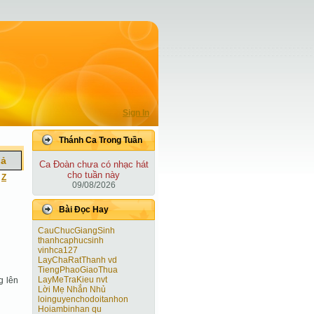
Sign In
Thánh Ca Trong Tuần
iả
Ca Ðoàn chưa có nhạc hát
cho tuần này
|
Z
09/08/2026
Bài Ðọc Hay
CauChucGiangSinh
thanhcaphucsinh
vinhca127
LayChaRatThanh vd
TiengPhaoGiaoThua
LayMeTraKieu nvt
g lên
Lời Mẹ Nhắn Nhủ
loinguyenchodoitanhon
Hoiambinhan qu