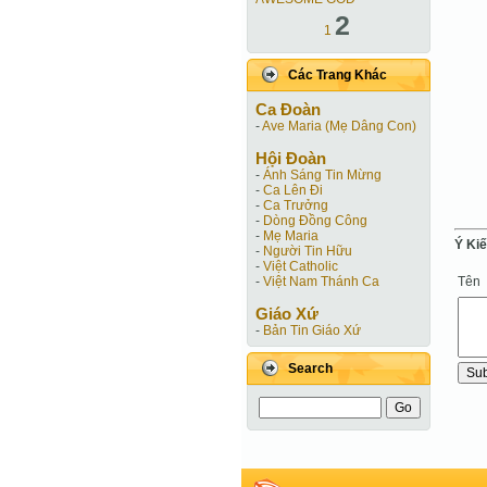
2
1
Các Trang Khác
Ca Ðoàn
-
Ave Maria (Mẹ Dâng Con)
Hội Ðoàn
-
Ánh Sáng Tin Mừng
-
Ca Lên Đi
-
Ca Trưởng
-
Dòng Đồng Công
-
Mẹ Maria
Ý Ki
-
Người Tin Hữu
-
Việt Catholic
Tên
-
Việt Nam Thánh Ca
Giáo Xứ
-
Bản Tin Giáo Xứ
Search