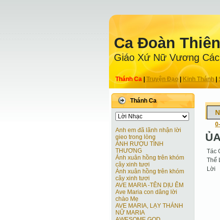
Ca Ðoàn Thiê
Giáo Xứ Nữ Vương Các
Thánh Ca
|
Truyện Ðạo
|
Kinh Thánh
|
Thánh Ca
N
0
Anh em đã lãnh nhận lời
ỦA
gieo trong lòng
ÁNH RƯỢU TÌNH
THƯƠNG
Tác 
Ánh xuân hồng trên khóm
Thể 
cây xinh tươi
Lời
Ánh xuân hồng trên khóm
cây xinh tươi
AVE MARIA -TÊN DỊU ÊM
Ave Maria con dâng lời
chào Mẹ
AVE MARIA, LẠY THÁNH
NỮ MARIA
AWESOME GOD