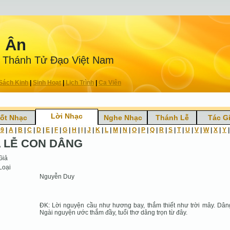
n Ân
 Thánh Tử Ðạo Việt Nam
Sách Kinh
|
Sinh Hoạt
|
Lịch Trình
|
Ca Viên
Lời Nhạc
ốt Nhạc
Nghe Nhạc
Thánh Lễ
Tác G
-9
|
A
|
B
|
C
|
D
|
E
|
F
|
G
|
H
|
I
|
J
|
K
|
L
|
M
|
N
|
O
|
P
|
Q
|
R
|
S
|
T
|
U
|
V
|
W
|
X
|
Y
 LỄ CON DÂNG
Giả
Loại
Nguyễn Duy
ĐK: Lời nguyện cầu như hương bay, thắm thiết như trời mây. Dân
Ngài nguyện ước thắm đầy, tuổi thơ dâng trọn từ đây.