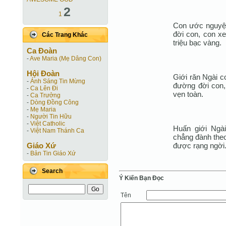
2
1
Con ước nguyện 
đời con, con x
Các Trang Khác
triệu bạc vàng.
Ca Ðoàn
-
Ave Maria (Mẹ Dâng Con)
Hội Ðoàn
Giới răn Ngài 
-
Ánh Sáng Tin Mừng
đường đời con, 
-
Ca Lên Đi
vẹn toàn.
-
Ca Trưởng
-
Dòng Đồng Công
-
Mẹ Maria
-
Người Tin Hữu
-
Việt Catholic
Huấn giới Ngài
-
Việt Nam Thánh Ca
chẳng đành theo
được rạng ngời
Giáo Xứ
-
Bản Tin Giáo Xứ
Search
Ý Kiến Bạn Ðọc
Tên