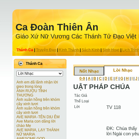
Ca Ðoàn Thiên Ân
Giáo Xứ Nữ Vương Các Thánh Tử Ðạo Việt
Thánh Ca
|
Truyện Ðạo
|
Kinh Thánh
|
Sách Kinh
|
Sinh Hoạt
|
Lịch Trìn
Thánh Ca
Lời Nhạc
Nốt Nhạc
0-9
|
A
|
B
|
C
|
D
|
E
|
F
|
G
|
H
|
I
|
J
Anh em đã lãnh nhận lời
UẬT PHÁP CHÚA
gieo trong lòng
ÁNH RƯỢU TÌNH
THƯƠNG
Tác Giả
Ánh xuân hồng trên khóm
Thể Loại
cây xinh tươi
Lời
TV 118
Ánh xuân hồng trên khóm
cây xinh tươi
AVE MARIA -TÊN DỊU ÊM
Ave Maria con dâng lời
chào Mẹ
ĐK: Chúa thấy 
AVE MARIA, LẠY THÁNH
lời Ngài con yê
NỮ MARIA
AWESOME GOD