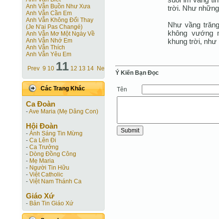
Anh Vẫn Buồn Như Xưa
trời. Như những
Anh Vẫn Cần Em
Anh Vẫn Không Đổi Thay
Như vầng trăng
(Je N'ai Pas Changé)
không vướng 
Anh Vẫn Mơ Một Ngày Về
khung trời, nh
Anh Vẫn Nhớ Em
Anh Vẫn Thích
Anh Vẫn Yêu Em
11
Prev
9
10
12
13
14
Next
Ý Kiến Bạn Ðọc
Các Trang Khác
Tên
Ca Ðoàn
-
Ave Maria (Mẹ Dâng Con)
Hội Ðoàn
-
Ánh Sáng Tin Mừng
-
Ca Lên Đi
-
Ca Trưởng
-
Dòng Đồng Công
-
Mẹ Maria
-
Người Tin Hữu
-
Việt Catholic
-
Việt Nam Thánh Ca
Giáo Xứ
-
Bản Tin Giáo Xứ