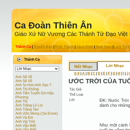
Ca Ðoàn Thiên Ân
Giáo Xứ Nữ Vương Các Thánh Tử Ðạo Việt
Thánh Ca
|
Truyện Ðạo
|
Kinh Thánh
|
Sách Kinh
|
Sinh Hoạt
|
Lịch Trìn
Thánh Ca
Lời Nhạc
Nốt Nhạc
0-9
|
A
|
B
|
C
|
D
|
E
|
F
|
G
|
H
|
I
|
J
Anh Sẽ Về
ƯỚC TRỜI CỦA TUỔ
Anh Sẽ Về
Anh Ta Hơn Anh Sao ?
Anh Thì Không
Tác Giả
Anh Tiền Tuyến Em Hậu
Thể Loại
Phương
Lời
ĐK: Nước Trời 
Anh Tôi
dành cho những
Ánh Trăng Lẻ Loi
Ánh Trăng Tan
Anh Ước Mong (J'ai Envie)
Anh Và Em
Anh Vái Trời
Như một cành h
Anh Vẫn Biết
suối im vắng ti
Anh Vẫn Biết