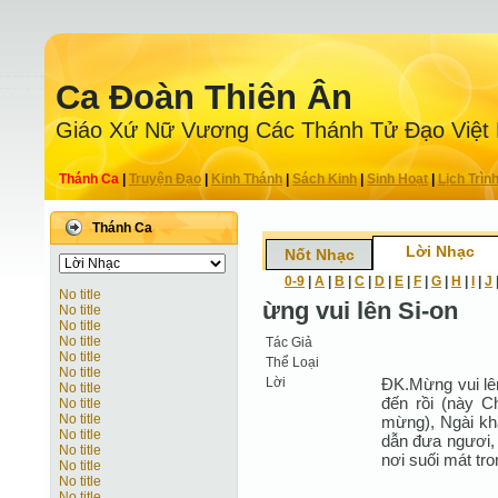
Ca Ðoàn Thiên Ân
Giáo Xứ Nữ Vương Các Thánh Tử Ðạo Việt
Thánh Ca
|
Truyện Ðạo
|
Kinh Thánh
|
Sách Kinh
|
Sinh Hoạt
|
Lịch Trìn
Thánh Ca
Lời Nhạc
Nốt Nhạc
0-9
|
A
|
B
|
C
|
D
|
E
|
F
|
G
|
H
|
I
|
J
No title
ừng vui lên Si-on
No title
No title
No title
Tác Giả
No title
Thể Loại
No title
Lời
ĐK.Mừng vui lê
No title
đến rồi (này C
No title
No title
mừng), Ngài khấ
No title
dẫn đưa ngươi, 
No title
nơi suối mát tro
No title
No title
No title