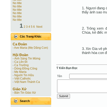
No title
No title
1. Ngươi đang đ
No title
thấy ánh sao ma
No title
No title
No title
1
2
3
4
5
6
Next
2. Trông xem đ
Chúa, kẻ điếc m
Các Trang Khác
Ca Ðoàn
-
Ave Maria (Mẹ Dâng Con)
3. Xin Gia vê p
thánh hóa con đ
Hội Ðoàn
-
Ánh Sáng Tin Mừng
-
Ca Lên Đi
-
Ca Trưởng
Ý Kiến Bạn Ðọc
-
Dòng Đồng Công
-
Mẹ Maria
-
Người Tin Hữu
Tên
-
Việt Catholic
-
Việt Nam Thánh Ca
Giáo Xứ
-
Bản Tin Giáo Xứ
Search