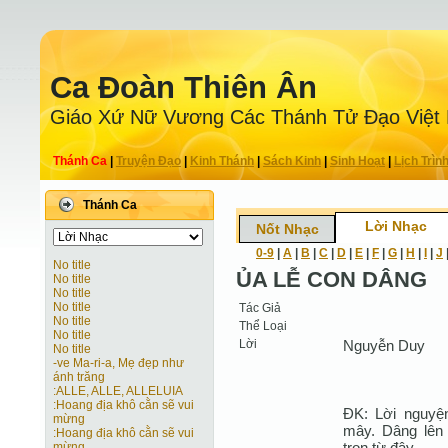
Ca Ðoàn Thiên Ân
Giáo Xứ Nữ Vương Các Thánh Tử Ðạo Việt
Thánh Ca
|
Truyện Ðạo
|
Kinh Thánh
|
Sách Kinh
|
Sinh Hoạt
|
Lịch Trìn
Thánh Ca
Lời Nhạc
Nốt Nhạc
0-9
|
A
|
B
|
C
|
D
|
E
|
F
|
G
|
H
|
I
|
J
No title
ỦA LỄ CON DÂNG
No title
No title
No title
Tác Giả
No title
Thể Loại
No title
Lời
Nguyễn Duy
No title
-ve Ma-ri-a, Mẹ đẹp như
ánh trăng
:ALLE, ALLE, ALLELUIA
:Hoang địa khô cằn sẽ vui
ĐK: Lời nguyện
mừng
mây. Dâng lên 
:Hoang địa khô cằn sẽ vui
trọn từ đây.
mừng