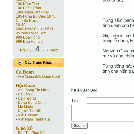
100 Năm Tình
100 Phần Trăm
1000 Năm Khó Phai
1954 Cha Bỏ Quê, 1975
Từng tấm bánh 
Con Bỏ Nước
tình đoàn con b
20-40
2000 NĂM CHÚA ĐẾN
25 Years Who I Am
Giọt nước vỡ t
999 Đóa Hồng
trong lễ dâng, l
999 Đóa Hồng 2
4
Nguyện Chúa xu
Prev
2
3
5
6
7
Next
mẹ và cha chúng
Các Trang Khác
Từng tiếng hát
tình cha hiến tr
Ca Ðoàn
-
Ave Maria (Mẹ Dâng Con)
Hội Ðoàn
-
Ánh Sáng Tin Mừng
Ý Kiến Bạn Ðọc
-
Ca Lên Đi
-
Ca Trưởng
Tên
-
Dòng Đồng Công
-
Mẹ Maria
-
Người Tin Hữu
-
Việt Catholic
-
Việt Nam Thánh Ca
Giáo Xứ
-
Bản Tin Giáo Xứ