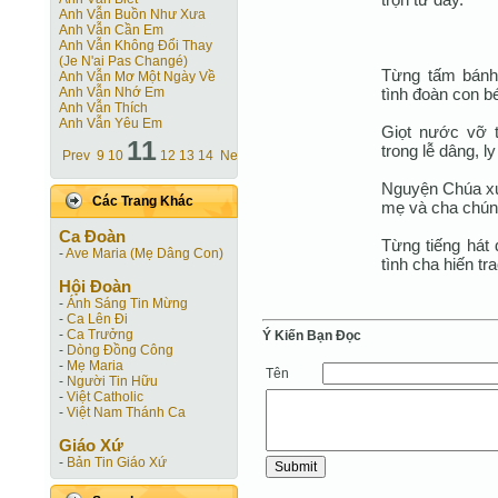
Anh Vẫn Buồn Như Xưa
Anh Vẫn Cần Em
Anh Vẫn Không Đổi Thay
(Je N'ai Pas Changé)
Từng tấm bánh 
Anh Vẫn Mơ Một Ngày Về
tình đoàn con b
Anh Vẫn Nhớ Em
Anh Vẫn Thích
Anh Vẫn Yêu Em
Giọt nước vỡ t
11
trong lễ dâng, l
Prev
9
10
12
13
14
Next
Nguyện Chúa xu
Các Trang Khác
mẹ và cha chúng
Ca Ðoàn
Từng tiếng hát
-
Ave Maria (Mẹ Dâng Con)
tình cha hiến tr
Hội Ðoàn
-
Ánh Sáng Tin Mừng
-
Ca Lên Đi
-
Ca Trưởng
Ý Kiến Bạn Ðọc
-
Dòng Đồng Công
-
Mẹ Maria
Tên
-
Người Tin Hữu
-
Việt Catholic
-
Việt Nam Thánh Ca
Giáo Xứ
-
Bản Tin Giáo Xứ