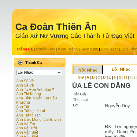
Ca Ðoàn Thiên Ân
Giáo Xứ Nữ Vương Các Thánh Tử Ðạo Việt
Thánh Ca
|
Truyện Ðạo
|
Kinh Thánh
|
Sách Kinh
|
Sinh Hoạt
|
Lịch Trìn
Thánh Ca
Lời Nhạc
Nốt Nhạc
0-9
|
A
|
B
|
C
|
D
|
E
|
F
|
G
|
H
|
I
|
J
Anh Sẽ Về
ỦA LỄ CON DÂNG
Anh Sẽ Về
Anh Ta Hơn Anh Sao ?
Anh Thì Không
Tác Giả
Anh Tiền Tuyến Em Hậu
Thể Loại
Phương
Lời
Nguyễn Duy
Anh Tôi
Ánh Trăng Lẻ Loi
Ánh Trăng Tan
Anh Ước Mong (J'ai Envie)
Anh Và Em
ĐK: Lời nguyện
Anh Vái Trời
mây. Dâng lên 
Anh Vẫn Biết
trọn từ đây.
Anh Vẫn Biết