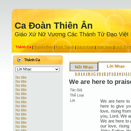
Ca Ðoàn Thiên Ân
Giáo Xứ Nữ Vương Các Thánh Tử Ðạo Việt
Thánh Ca
|
Truyện Ðạo
|
Kinh Thánh
|
Sách Kinh
|
Sinh Hoạt
|
Lịch Trìn
Thánh Ca
Lời Nhạc
Nốt Nhạc
0-9
|
A
|
B
|
C
|
D
|
E
|
F
|
G
|
H
|
I
|
J
No title
We are here to prais
No title
No title
No title
Tác Giả
No title
Thể Loại
No title
Lời
We are here to 
No title
here to give yo
No title
No title
love, rising fro
No title
you, Lord. We ar
No title
We are here to g
No title
our love, rising
No title
Abba Father. He
No title