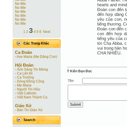
No title
hearts and mind 
No title
Đoàn con đến t
No title
đến hợp dâng Ch
No title
yêu của con, nó
No title
tiếng thương. C
No title
Đoàn con đến c
3
1
2
4
5
6
Next
con đến hợp dâ
tiếng yêu của co
tới Cha Abba, 
Các Trang Khác
vui trong hân h
Ca Ðoàn
CHA NHIỀU.
-
Ave Maria (Mẹ Dâng Con)
Hội Ðoàn
-
Ánh Sáng Tin Mừng
Ý Kiến Bạn Ðọc
-
Ca Lên Đi
-
Ca Trưởng
Tên
-
Dòng Đồng Công
-
Mẹ Maria
-
Người Tin Hữu
-
Việt Catholic
-
Việt Nam Thánh Ca
Giáo Xứ
-
Bản Tin Giáo Xứ
Search