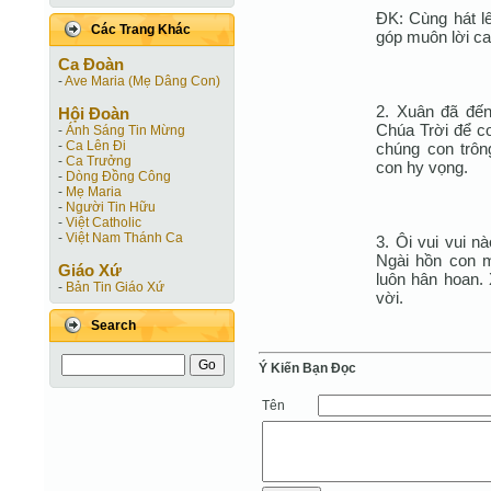
ÐK: Cùng hát l
Các Trang Khác
góp muôn lời ca
Ca Ðoàn
-
Ave Maria (Mẹ Dâng Con)
2. Xuân đã đến
Hội Ðoàn
Chúa Trời để c
-
Ánh Sáng Tin Mừng
-
Ca Lên Đi
chúng con trôn
-
Ca Trưởng
con hy vọng.
-
Dòng Đồng Công
-
Mẹ Maria
-
Người Tin Hữu
-
Việt Catholic
-
Việt Nam Thánh Ca
3. Ôi vui vui n
Ngài hồn con 
Giáo Xứ
luôn hân hoan.
-
Bản Tin Giáo Xứ
vời.
Search
Ý Kiến Bạn Ðọc
Tên