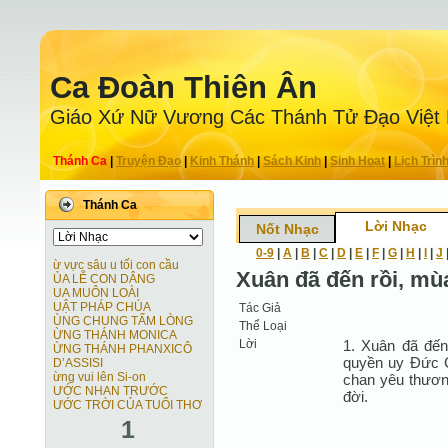
Ca Ðoàn Thiên Ân
Giáo Xứ Nữ Vương Các Thánh Tử Ðạo Việt
Thánh Ca
|
Truyện Ðạo
|
Kinh Thánh
|
Sách Kinh
|
Sinh Hoạt
|
Lịch Trìn
Thánh Ca
Lời Nhạc
Nốt Nhạc
0-9
|
A
|
B
|
C
|
D
|
E
|
F
|
G
|
H
|
I
|
J
ừ vực sâu u tối con cầu
Xuân đã đến rồi, mù
ỦA LỄ CON DÂNG
UA MUÔN LOÀI
UẬT PHÁP CHÚA
Tác Giả
ÙNG CHUNG TẤM LÒNG
Thể Loại
ỪNG THÁNH MONICA
Lời
1. Xuân đã đến
ỪNG THÁNH PHANXICÔ
quyền uy Ðức C
D’ASSISI
ừng vui lên Si-on
chan yêu thươn
ƯỚC NHAN TRƯỚC
đời.
ƯỚC TRỜI CỦA TUỔI THƠ
1