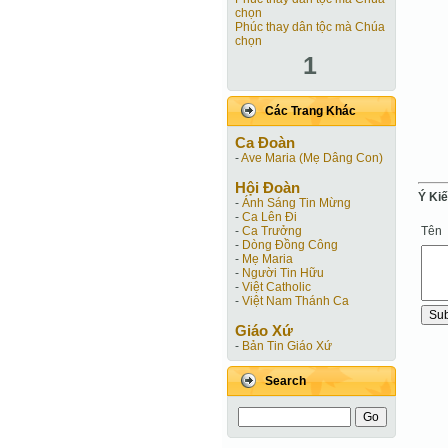
chọn
Phúc thay dân tộc mà Chúa
chọn
1
Các Trang Khác
Ca Ðoàn
-
Ave Maria (Mẹ Dâng Con)
Hội Ðoàn
Ý Ki
-
Ánh Sáng Tin Mừng
-
Ca Lên Đi
Tên
-
Ca Trưởng
-
Dòng Đồng Công
-
Mẹ Maria
-
Người Tin Hữu
-
Việt Catholic
-
Việt Nam Thánh Ca
Giáo Xứ
-
Bản Tin Giáo Xứ
Search