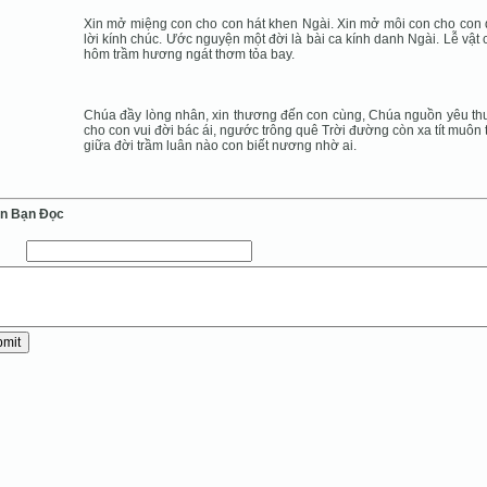
Xin mở miệng con cho con hát khen Ngài. Xin mở môi con cho con
lời kính chúc. Ước nguyện một đời là bài ca kính danh Ngài. Lễ vật 
hôm trầm hương ngát thơm tỏa bay.
Chúa đầy lòng nhân, xin thương đến con cùng, Chúa nguồn yêu t
cho con vui đời bác ái, ngước trông quê Trời đường còn xa tít muôn 
giữa đời trầm luân nào con biết nương nhờ ai.
ến Bạn Ðọc