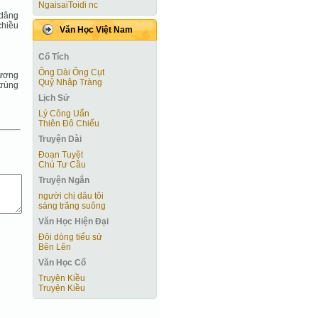
NgaisaiToidi nc
 dâng
chiều
Văn Học Việt Nam
Cổ Tích
Ông Dài Ông Cụt
hương
Quỷ Nhập Tràng
trùng
Lịch Sử
Lý Công Uẩn
Thiên Đô Chiếu
Truyện Dài
Ðoạn Tuyệt
Chú Tư Cầu
Truyện Ngắn
người chị dâu tôi
sáng trăng suông
Văn Học Hiện Ðại
Đôi dòng tiểu sử
Bẽn Lẽn
Văn Học Cổ
Truyện Kiều
Truyện Kiều