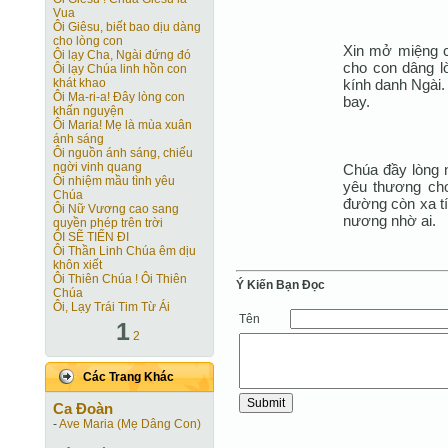
Vua
Ôi Giêsu, biết bao dịu dàng
cho lòng con
Xin mở miệng c
Ôi lạy Cha, Ngài đứng đó
cho con dâng l
Ôi lạy Chúa linh hồn con
kính danh Ngài.
khát khao
Ôi Ma-ri-a! Ðây lòng con
bay.
khấn nguyện
Ôi Maria! Mẹ là mùa xuân
ánh sáng
Ôi nguồn ánh sáng, chiếu
ngời vinh quang
Chúa đầy lòng 
Ôi nhiệm mầu tình yêu
yêu thương cho
Chúa
đường còn xa tí
Ôi Nữ Vương cao sang
nương nhờ ai.
quyền phép trên trời
ÔI SẼ TIẾN ĐI
Ôi Thần Linh Chúa êm dịu
khôn xiết
Ôi Thiên Chúa ! Ôi Thiên
Ý Kiến Bạn Ðọc
Chúa
Ôi, Lạy Trái Tim Từ Ái
Tên
1
2
Các Trang Khác
Ca Ðoàn
-
Ave Maria (Mẹ Dâng Con)