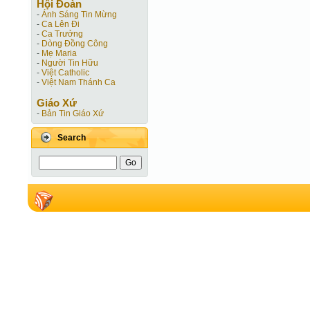
Hội Ðoàn
-
Ánh Sáng Tin Mừng
-
Ca Lên Đi
-
Ca Trưởng
-
Dòng Đồng Công
-
Mẹ Maria
-
Người Tin Hữu
-
Việt Catholic
-
Việt Nam Thánh Ca
Giáo Xứ
-
Bản Tin Giáo Xứ
Search