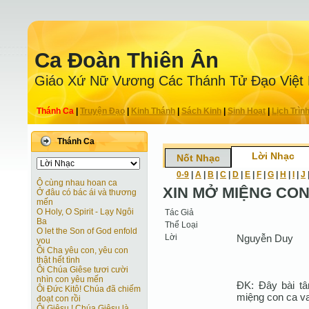
Ca Ðoàn Thiên Ân
Giáo Xứ Nữ Vương Các Thánh Tử Ðạo Việt
Thánh Ca
|
Truyện Ðạo
|
Kinh Thánh
|
Sách Kinh
|
Sinh Hoạt
|
Lịch Trìn
Thánh Ca
Lời Nhạc
Nốt Nhạc
0-9
|
A
|
B
|
C
|
D
|
E
|
F
|
G
|
H
|
I
|
J
Ô cùng nhau hoan ca
XIN MỞ MIỆNG CO
Ở đâu có bác ái và thương
mến
O Holy, O Spirit - Lạy Ngôi
Tác Giả
Ba
Thể Loại
O let the Son of God enfold
Lời
Nguyễn Duy
you
Ôi Cha yêu con, yêu con
thật hết tình
Ôi Chúa Giêse tươi cười
nhìn con yêu mến
ĐK: Đây bài tâ
Ôi Đức Kitô! Chúa đã chiếm
miệng con ca v
đoạt con rồi
Ôi Giêsu ! Chúa Giêsu là